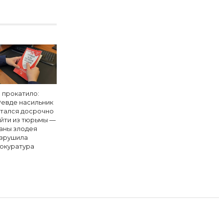
 прокатило:
Ревде насильник
тался досрочно
йти из тюрьмы —
аны злодея
зрушила
окуратура