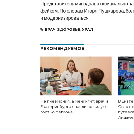
Представитель минздрава официально за
фейком. По словам Игоря Пушкарева, бол
и модернизироваться.
ВРАЧ
,
ЗДОРОВЬЕ
,
УРАЛ
РЕКОМЕНДУЕМОЕ
Не пневмония, а менингит: врачи
В Екат
Екатеринбурга спасли пожилую
Спарта
гостью региона
путёвка
Андже