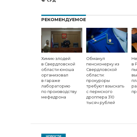
СУД
РЕКОМЕНДУЕМОЕ
Химик-злодей:
Обманул
Не
в Свердловской
пенсионерку из
в 
области юноша
Свердловской
пы
организовал
области:
вы
в гараже
прокуроры
пл
лабораторию
требуют взыскать
ра
по производству
с пермского
пр
мефедрона
дроппера 310
тысяч рублей
НОВОСТИ