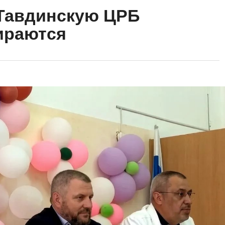
 Тавдинскую ЦРБ
ираются