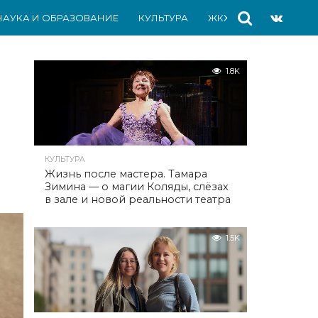
НАУКА И ОБРАЗОВАНИЕ
КУЛЬТУРА
ЖКХ
СПОРТ
АВ
1.8K
КУЛЬТУРА
Жизнь после мастера. Тамара
Зимина — о магии Коляды, слёзах
в зале и новой реальности театра
1.5K