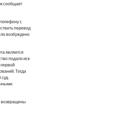
м сообщает
 телефону с
ествить перевод
ыло возбуждено
ета является
тво подало иск
д первой
ований. Тогда
 суд.
енными
у возвращены