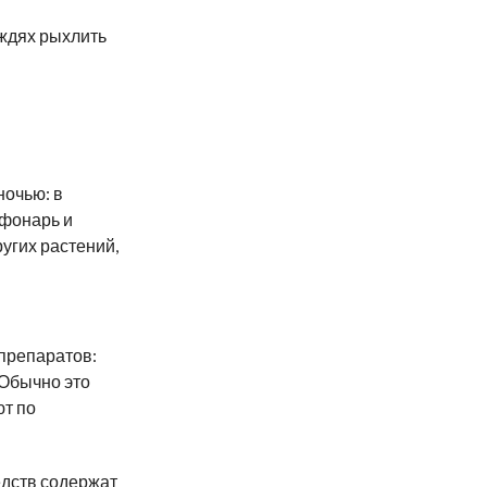
ождях рыхлить
ночью: в
 фонарь и
ругих растений,
препаратов:
 Обычно это
т по
едств содержат