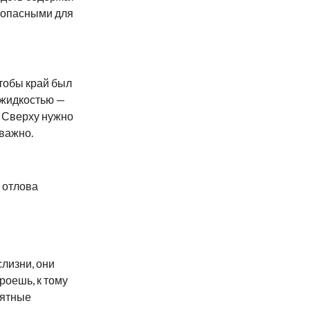
зопасными для
тобы край был
 жидкостью —
 Сверху нужно
 важно.
 отлова
слизни, они
роешь, к тому
иятные