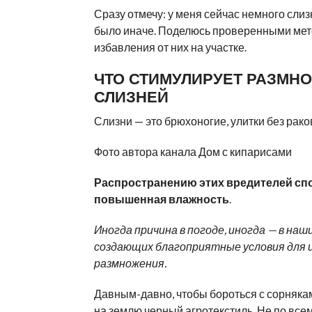
Сразу отмечу: у меня сейчас немного слиз
было иначе. Поделюсь проверенными ме
избавления от них на участке.
ЧТО СТИМУЛИРУЕТ РАЗМН
СЛИЗНЕЙ
Слизни — это брюхоногие, улитки без рако
Фото автора канала Дом с кипарисами
Распространению этих вредителей сп
повышенная влажность
.
Иногда причина в погоде, иногда — в наш
создающих благоприятные условия для 
размножения.
Давным-давно, чтобы бороться с сорнякам
на землю черный агротекстиль. Не по всем