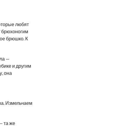
которые любят
т брюхоногим
ое брюшко. К
ла —
убике и другим
, она
па. Измельчаем
— та же