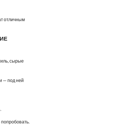
ат отличным
НИЕ
тиль, сырые
и — под ней
.
 попробовать.