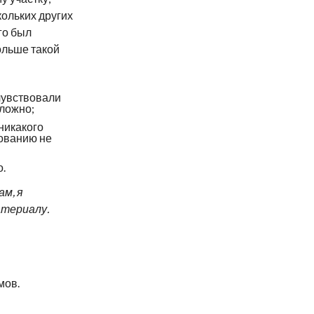
кольких других
го был
ольше такой
чувствовали
сложно;
никакого
ованию не
о.
м, я
атериалу.
мов.