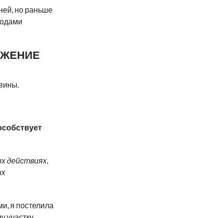
ней, но раньше
тодами
ОЖЕНИЕ
вины.
особствует
их действиях,
их
и, я постелила
у участку,