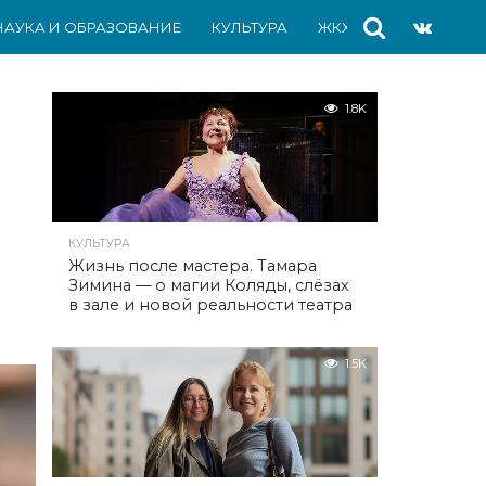
НАУКА И ОБРАЗОВАНИЕ
КУЛЬТУРА
ЖКХ
СПОРТ
АВ
1.8K
КУЛЬТУРА
Жизнь после мастера. Тамара
Зимина — о магии Коляды, слёзах
в зале и новой реальности театра
1.5K