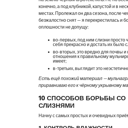
конечно, а под клубникой, капустой и в нес
местах. Пролежал он два сезона, после че
безжалостно снят — я перекрестилась и б
оплошности не допущу:
во-первых, под ним слизни просто 
себя прекрасно и достать их было 
во-вторых, это вредно для почвы и 
отношения к правильному мульчир
имеет;
в-третьих, выглядит это неэстетичн
Есть ещё похожий материал — мульчагра
приравниваю его к чёрному укрывному м
10 СПОСОБОВ БОРЬБЫ СО
СЛИЗНЯМИ
Начну с самых простых и очевидных приё
1. КОНТРОЛЬ ВЛАЖНОСТИ