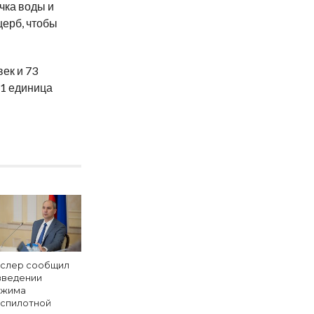
ачка воды и
щерб, чтобы
век и 73
61 единица
слер сообщил
введении
жима
спилотной