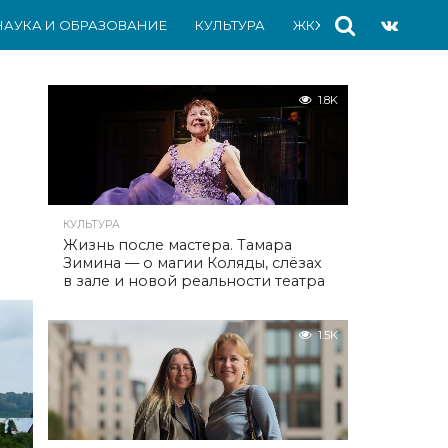
НАУКА И ОБРАЗОВАНИЕ
КУЛЬТУРА
ЖКХ
СПОРТ
АВ
1.8K
КУЛЬТУРА
Жизнь после мастера. Тамара
Зимина — о магии Коляды, слёзах
в зале и новой реальности театра
1.5K