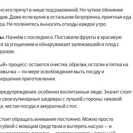
о его прячут в нише под раковиной. Но чуткое обоняние
дов. Даже если кухня в остальном безупречна, приятная еда
ра. Не поленитесь выносить отходы каждое утро.
ы.
Начнём с последнего. Поставили фрукты в красивую
тся за угощением и обнаруживает залежавшийся плод с
разом.
й» процесс: остаются очистки, обрезки, остатки и пятна на
ривычка — по мере освобождения мыть посуду и
авершения приготовления.
 предупреждения, особенно воспитанные люди. Значит стоит
е свои кулинарные шедевры с лучшей стороны: никакой
а, чистая посуда и аккуратный стол.
стоит обращать внимание постоянно. Можно просто
 губкой с моющим средством и вытереть насухо — и