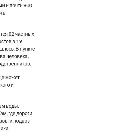
й и почти 800
и
в
тся 82 частных
остов в 19
шлось. В пункте
ва человека,
одственников.
це может
кого и
ем воды,
ам, где дороги
авы и подвоз
ики.