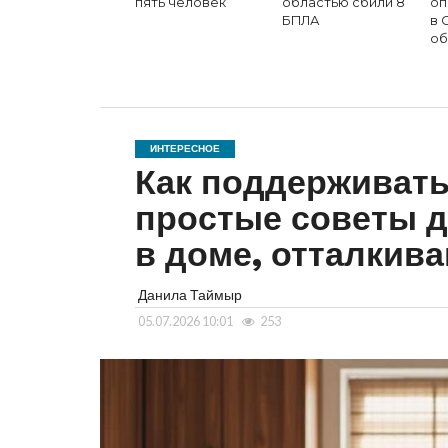
пять человек
областью сбили 8
оп
БПЛА
в 
об
ИНТЕРЕСНОЕ
Как поддерживать
простые советы д
в доме, отталкив
Данила Таймыр
05.07.2026 10:01
253