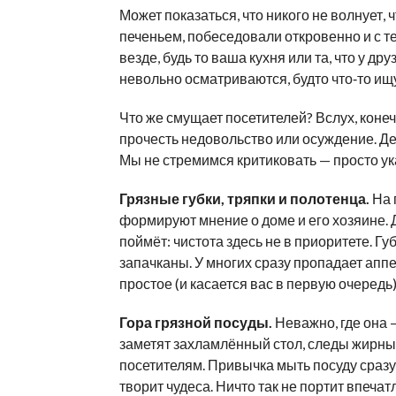
Может показаться, что никого не волнует, ч
печеньем, побеседовали откровенно и с т
везде, будь то ваша кухня или та, что у др
невольно осматриваются, будто что‑то ищу
Что же смущает посетителей? Вслух, конечн
прочесть недовольство или осуждение. Д
Мы не стремимся критиковать — просто ук
Грязные губки, тряпки и полотенца.
На 
формируют мнение о доме и его хозяине.
поймёт: чистота здесь не в приоритете. Гу
запачканы. У многих сразу пропадает апп
простое (и касается вас в первую очередь)
Гора грязной посуды.
Неважно, где она —
заметят захламлённый стол, следы жирных
посетителям. Привычка мыть посуду сразу
творит чудеса. Ничто так не портит впечат