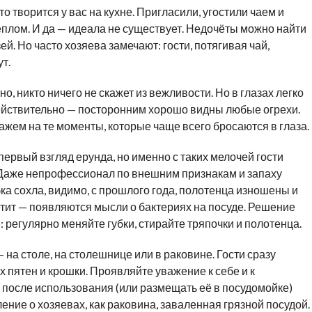
то творится у вас на кухне. Пригласили, угостили чаем и
еплом. И да — идеала не существует. Недочёты можно найти
узей. Но часто хозяева замечают: гости, потягивая чай,
т.
о, никто ничего не скажет из вежливости. Но в глазах легко
ействительно — посторонним хорошо видны любые огрехи.
ажем на те моменты, которые чаще всего бросаются в глаза.
первый взгляд ерунда, но именно с таких мелочей гости
 Даже непрофессионал по внешним признакам и запаху
бка сохла, видимо, с прошлого года, полотенца изношены и
етит — появляются мысли о бактериях на посуде. Решение
: регулярно меняйте губки, стирайте тряпочки и полотенца.
 на столе, на столешнице или в раковине. Гости сразу
 пятен и крошки. Проявляйте уважение к себе и к
 после использования (или размещать её в посудомойке)
ление о хозяевах, как раковина, заваленная грязной посудой.