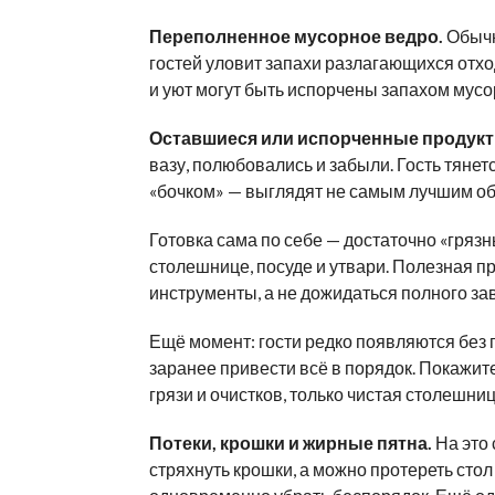
Переполненное мусорное ведро.
Обычн
гостей уловит запахи разлагающихся отхо
и уют могут быть испорчены запахом мусо
Оставшиеся или испорченные продукт
вазу, полюбовались и забыли. Гость тяне
«бочком» — выглядят не самым лучшим об
Готовка сама по себе — достаточно «грязны
столешнице, посуде и утвари. Полезная п
инструменты, а не дожидаться полного з
Ещё момент: гости редко появляются без
заранее привести всё в порядок. Покажит
грязи и очистков, только чистая столешниц
Потеки, крошки и жирные пятна.
На это 
стряхнуть крошки, а можно протереть стол