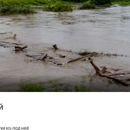
Й
ки из-под неё