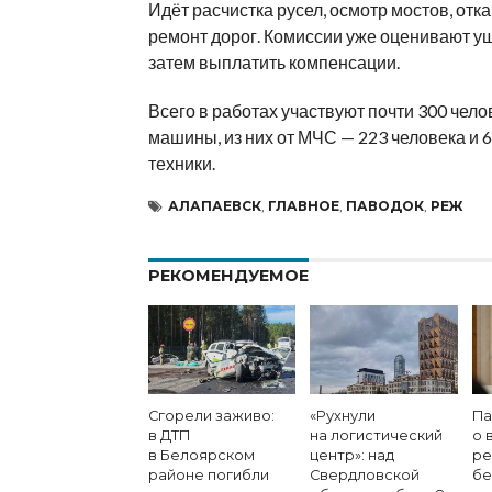
Идёт расчистка русел, осмотр мостов, отк
ремонт дорог. Комиссии уже оценивают у
затем выплатить компенсации.
Всего в работах участвуют почти 300 чело
машины, из них от МЧС — 223 человека и 
техники.
АЛАПАЕВСК
,
ГЛАВНОЕ
,
ПАВОДОК
,
РЕЖ
РЕКОМЕНДУЕМОЕ
Сгорели заживо:
«Рухнули
Па
в ДТП
на логистический
о 
в Белоярском
центр»: над
ре
районе погибли
Свердловской
бе