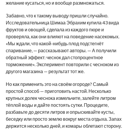
желание кусаться, но и вообще размножаться.
Забавно, что к такому выводу пришли случайно.
Исследовательница Шимаа Эбрахим купила 43 вида
фруктов и овощей, сделала из каждого пюре и
проверяла, как они влияют на поведение насекомых.
«Мы ждали, что какой-нибудь плод подстегнёт
спаривание, — рассказывают авторы. — А получили
обратный эффект: чеснок дал стопроцентное
торможение». Эксперимент повторили с чесноком из
другого магазина — результат тот же.
Но как применить это на своём огороде? Самый
простой способ — приготовить настой. Несколько
крупных долек чеснока измельчите, залейте литром
тёплой воды и дайте постоять сутки. Процедите,
разбавьте до десяти литров и опрыскивайте кусты,
беседку или просто землю вокруг места отдыха. Запах
держится несколько дней, и комары облетают сторону.