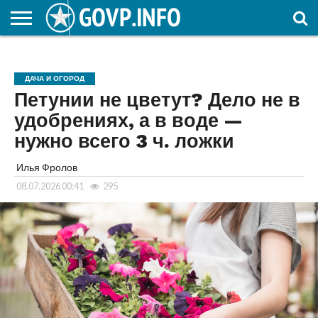
НОВОСТИ
ОБЩЕСТВО
ЭКОНОМИКА
ПОЛИТИКА
ПРОИСШЕСТВИЯ
НАУКА И
КУЛЬТУРА
ЖКХ
СПОРТ
АВТОРСКОЕ
ИНТЕРЕСНОЕ
ОБРАЗОВАНИЕ
ДАЧА И ОГОРОД
Петунии не цветут? Дело не в
удобрениях, а в воде —
нужно всего 3 ч. ложки
Илья Фролов
08.07.2026 00:41
295