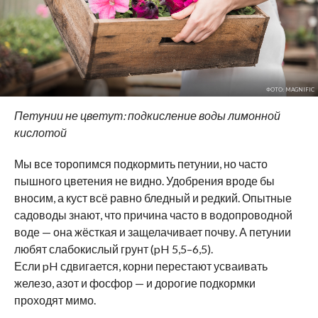
ФОТО: MAGNIFIC
Петунии не цветут: подкисление воды лимонной
кислотой
Мы все торопимся подкормить петунии, но часто
пышного цветения не видно. Удобрения вроде бы
вносим, а куст всё равно бледный и редкий. Опытные
садоводы знают, что причина часто в водопроводной
воде — она жёсткая и защелачивает почву. А петунии
любят слабокислый грунт (pH 5,5–6,5).
Если pH сдвигается, корни перестают усваивать
железо, азот и фосфор — и дорогие подкормки
проходят мимо.