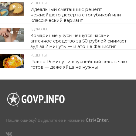
РЕЦЕПТЫ
55
Идеальный сметанник: рецепт
нежнейшего десерта с голубикой или
классический вариант
ЗДОРОВЬЕ
125
Комариные укусы чешутся часами:
аптечное средство за 50 рублей снимает
зуд за 2 минуты — и это не Фенистил
РЕЦЕПТЫ
94
Ровно 15 минут и вкуснейший кекс к чаю
готов — даже яйца не нужны
Нашли ошибку? Выделите её и нажмите
Ctrl+Enter
.