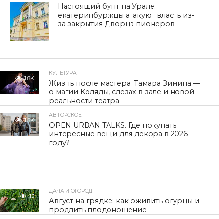
Настоящий бунт на Урале:
екатеринбуржцы атакуют власть из-
за закрытия Дворца пионеров
КУЛЬТУРА
1.8K
Жизнь после мастера. Тамара Зимина —
о магии Коляды, слёзах в зале и новой
реальности театра
АВТОРСКОЕ
1.5K
OPEN URBAN TALKS. Где покупать
интересные вещи для декора в 2026
году?
ДАЧА И ОГОРОД
13
Август на грядке: как оживить огурцы и
продлить плодоношение