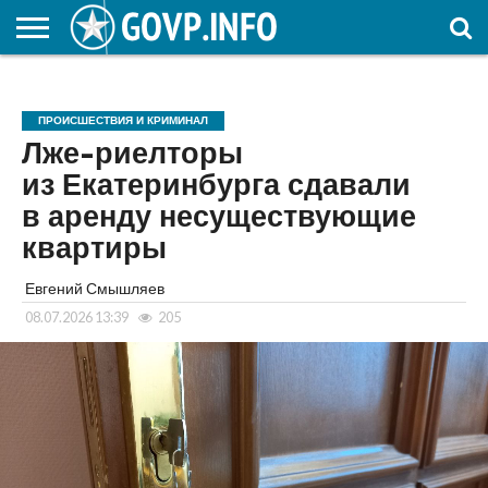
НОВОСТИ
ОБЩЕСТВО
ЭКОНОМИКА
ПОЛИТИКА
ПРОИСШЕСТВИЯ
НАУКА И
КУЛЬТУРА
ЖКХ
СПОРТ
АВТОРСКОЕ
ИНТЕРЕСНОЕ
ОБРАЗОВАНИЕ
ПРОИСШЕСТВИЯ И КРИМИНАЛ
Лже-риелторы
из Екатеринбурга сдавали
в аренду несуществующие
квартиры
Евгений Смышляев
08.07.2026 13:39
205