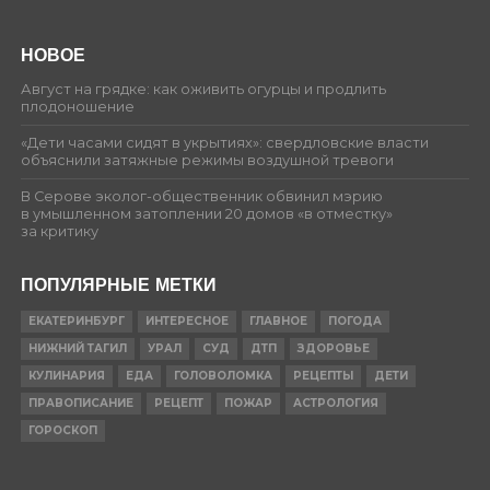
НОВОЕ
Август на грядке: как оживить огурцы и продлить
плодоношение
«Дети часами сидят в укрытиях»: свердловские власти
объяснили затяжные режимы воздушной тревоги
В Серове эколог-общественник обвинил мэрию
в умышленном затоплении 20 домов «в отместку»
за критику
ПОПУЛЯРНЫЕ МЕТКИ
ЕКАТЕРИНБУРГ
ИНТЕРЕСНОЕ
ГЛАВНОЕ
ПОГОДА
НИЖНИЙ ТАГИЛ
УРАЛ
СУД
ДТП
ЗДОРОВЬЕ
КУЛИНАРИЯ
ЕДА
ГОЛОВОЛОМКА
РЕЦЕПТЫ
ДЕТИ
ПРАВОПИСАНИЕ
РЕЦЕПТ
ПОЖАР
АСТРОЛОГИЯ
ГОРОСКОП