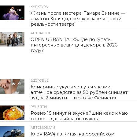
КУЛЬТУРА
1.8K
Жизнь после мастера. Тамара Зимина —
о магии Коляды, слёзах в зале и новой
реальности театра
АВТОРСКОЕ
1.5K
OPEN URBAN TALKS. Где покупать
интересные вещи для декора в 2026
году?
ЗДОРОВЬЕ
37
Комариные укусы чешутся часами:
аптечное средство за 50 рублей снимает
зуд за 2 минуты — и это не Фенистил
РЕЦЕПТЫ
52
Ровно 15 минут и вкуснейший кекс к чаю
готов — даже яйца не нужны
АВТОМОБИЛИ
103
Клон RAV4 из Китая: на российском