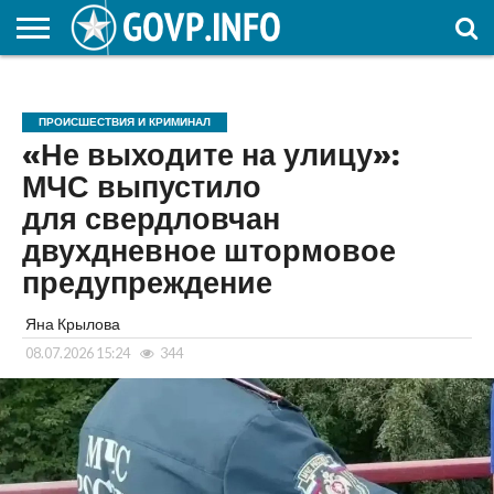
НОВОСТИ
ОБЩЕСТВО
ЭКОНОМИКА
ПОЛИТИКА
ПРОИСШЕСТВИЯ
НАУКА И
КУЛЬТУРА
ЖКХ
СПОРТ
АВТОРСКОЕ
ИНТЕРЕСНОЕ
ОБРАЗОВАНИЕ
ПРОИСШЕСТВИЯ И КРИМИНАЛ
«Не выходите на улицу»:
МЧС выпустило
для свердловчан
двухдневное штормовое
предупреждение
Яна Крылова
08.07.2026 15:24
344