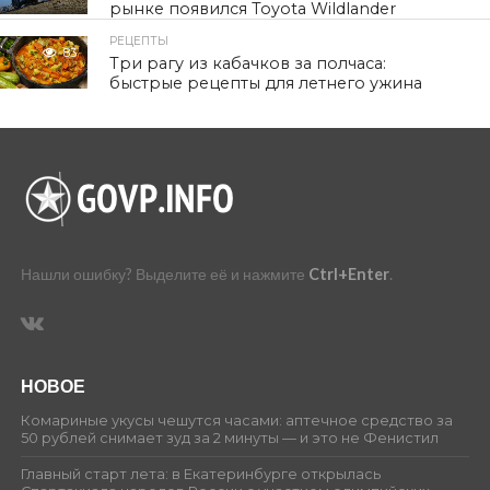
рынке появился Toyota Wildlander
РЕЦЕПТЫ
83
Три рагу из кабачков за полчаса:
быстрые рецепты для летнего ужина
Нашли ошибку? Выделите её и нажмите
Ctrl+Enter
.
НОВОЕ
Комариные укусы чешутся часами: аптечное средство за
50 рублей снимает зуд за 2 минуты — и это не Фенистил
Главный старт лета: в Екатеринбурге открылась