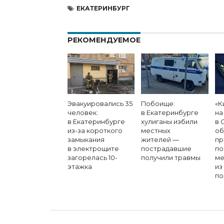
ЕКАТЕРИНБУРГ
РЕКОМЕНДУЕМОЕ
Эвакуировались 35
Побоище:
«К
человек:
в Екатеринбурге
на
в Екатеринбурге
хулиганы избили
в 
из-за короткого
местных
об
замыкания
жителей —
пр
в электрощите
пострадавшие
по
загорелась 10-
получили травмы
ме
этажка
из
по