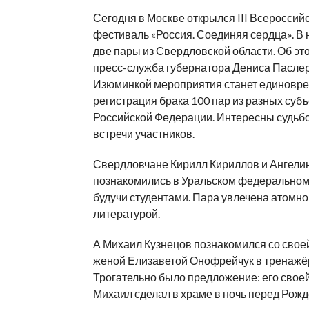
Сегодня в Москве открылся III Всеросси
фестиваль «Россия. Соединяя сердца». В 
две пары из Свердловской области. Об эт
пресс-служба губернатора Дениса Паслер
Изюминкой мероприятия станет единовр
регистрация брака 100 пар из разных суб
Российской Федерации. Интересны судьб
встречи участников.
Свердловчане Кирилл Кириллов и Ангели
познакомились в Уральском федеральном
будучи студентами. Пара увлечена атомно
литературой.
А Михаил Кузнецов познакомился со свое
женой Елизаветой Онофрейчук в тренажё
Трогательно было предложение: его свое
Михаил сделал в храме в ночь перед Рожд