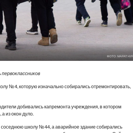
ФОТО: МАРАТ НУ
ь первоклассников
олу № 4, которую изначально собирались отремонтировать,
одители добивались капремонта учреждения, в котором
а из окон дуло.
в соседнюю школу № 44, а аварийное здание собирались