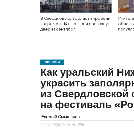
В Свердловской области провели
Учител
капремонт 14 школ: они распахнут
област
двери 1 сентября
популя
НОВОСТИ
Как уральский Ни
украсить заполяр
из Свердловской 
на фестиваль «Ро
Евгений Смышляев
08.07.2026 16:56
296