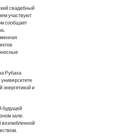
йский свадебный
нем участвуют
ом сообщает
а.
еменная
ъектов
оносные
на Рубаха
 университете
й энергетикой и
й будущей
рном зале.
й возлюбленной
еством.