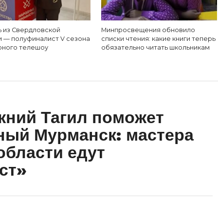
ь из Свердловской
Минпросвещения обновило
и — полуфиналист V сезона
списки чтения: какие книги теперь
рного телешоу
обязательно читать школьникам
жний Тагил поможет
ный Мурманск: мастера
области едут
ст»