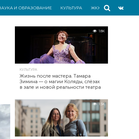
НАУКА И ОБРАЗОВАНИЕ
КУЛЬТУРА
ЖКХ
СПОРТ
АВ
1.8K
КУЛЬТУРА
Жизнь после мастера. Тамара
Зимина — о магии Коляды, слёзах
в зале и новой реальности театра
1.5K