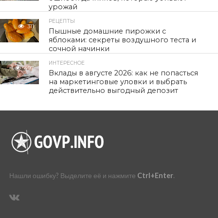
урожай
РЕЦЕПТЫ
311
Пышные домашние пирожки с
яблоками: секреты воздушного теста и
сочной начинки
ИНТЕРЕСНОЕ
497
Вклады в августе 2026: как не попасться
на маркетинговые уловки и выбрать
действительно выгодный депозит
Нашли ошибку? Выделите её и нажмите
Ctrl+Enter
.