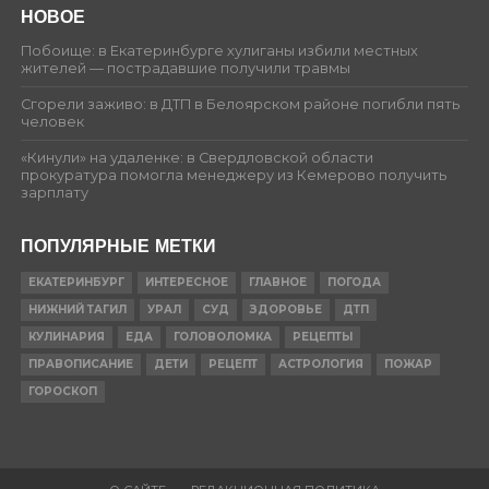
НОВОЕ
Побоище: в Екатеринбурге хулиганы избили местных
жителей — пострадавшие получили травмы
Сгорели заживо: в ДТП в Белоярском районе погибли пять
человек
«Кинули» на удаленке: в Свердловской области
прокуратура помогла менеджеру из Кемерово получить
зарплату
ПОПУЛЯРНЫЕ МЕТКИ
ЕКАТЕРИНБУРГ
ИНТЕРЕСНОЕ
ГЛАВНОЕ
ПОГОДА
НИЖНИЙ ТАГИЛ
УРАЛ
СУД
ЗДОРОВЬЕ
ДТП
КУЛИНАРИЯ
ЕДА
ГОЛОВОЛОМКА
РЕЦЕПТЫ
ПРАВОПИСАНИЕ
ДЕТИ
РЕЦЕПТ
АСТРОЛОГИЯ
ПОЖАР
ГОРОСКОП