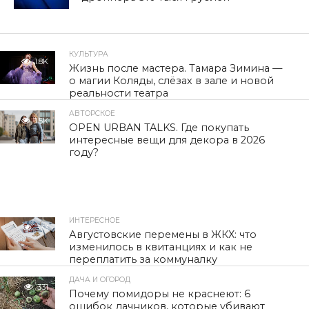
КУЛЬТУРА
1.8K
Жизнь после мастера. Тамара Зимина —
о магии Коляды, слёзах в зале и новой
реальности театра
АВТОРСКОЕ
1.5K
OPEN URBAN TALKS. Где покупать
интересные вещи для декора в 2026
году?
ИНТЕРЕСНОЕ
333
Августовские перемены в ЖКХ: что
изменилось в квитанциях и как не
переплатить за коммуналку
ДАЧА И ОГОРОД
331
Почему помидоры не краснеют: 6
ошибок дачников, которые убивают