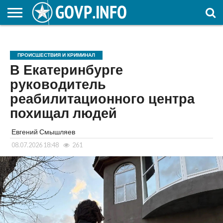
НОВОСТИ
ОБЩЕСТВО
ЭКОНОМИКА
ПОЛИТИКА
ПРОИСШЕСТВИЯ
НАУКА И
КУЛЬТУРА
ЖКХ
СПОРТ
АВТОРСКОЕ
ИНТЕРЕСНОЕ
ОБРАЗОВАНИЕ
ПРОИСШЕСТВИЯ И КРИМИНАЛ
В Екатеринбурге
руководитель
реабилитационного центра
похищал людей
Евгений Смышляев
08.07.2026 18:48
261