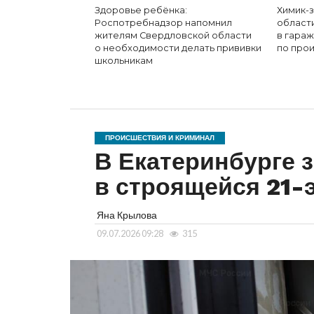
Здоровье ребёнка:
Химик-
Роспотребнадзор напомнил
област
жителям Свердловской области
в гара
о необходимости делать прививки
по про
школьникам
ПРОИСШЕСТВИЯ И КРИМИНАЛ
В Екатеринбурге 
в строящейся 21-
Яна Крылова
09.07.2026 09:28
315