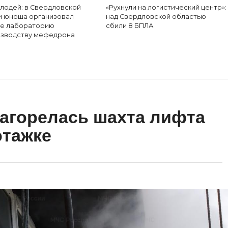
злодей: в Свердловской
«Рухнули на логистический центр»:
и юноша организовал
над Свердловской областью
же лабораторию
сбили 8 БПЛА
изводству мефедрона
загорелась шахта лифта
этажке