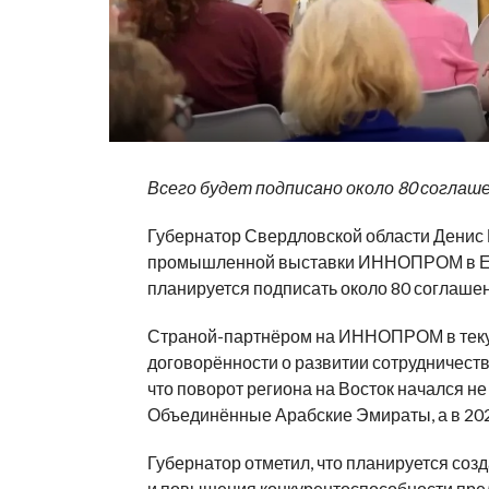
Всего будет подписано около 80 соглаш
Губернатор Свердловской области Денис
промышленной выставки ИННОПРОМ в Ека
планируется подписать около 80 соглашен
Страной-партнёром на ИННОПРОМ в текущ
договорённости о развитии сотрудничест
что поворот региона на Восток начался не
Объединённые Арабские Эмираты, а в 20
Губернатор отметил, что планируется соз
и повышения конкурентоспособности пре