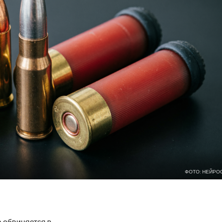
ФОТО: НЕЙРО
 обвиняется в