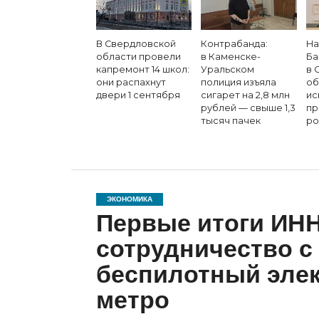
В Свердловской
Контрабанда:
На
области провели
в Каменске-
Ба
капремонт 14 школ:
Уральском
в 
они распахнут
полиция изъяла
об
двери 1 сентября
сигарет на 2,8 млн
ис
рублей — свыше 1,3
пр
тысяч пачек
ро
ЭКОНОМИКА
Первые итоги И
сотрудничество с
беспилотный элек
метро