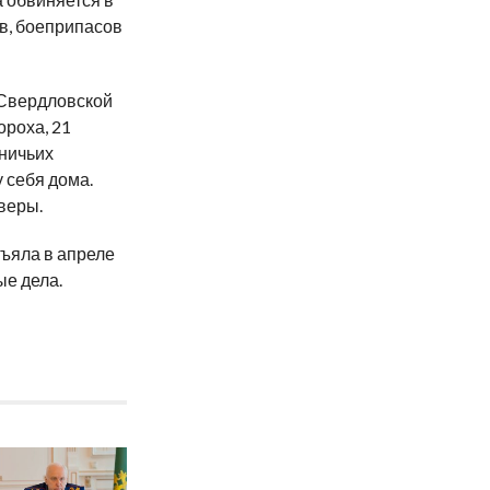
в, боеприпасов
 Свердловской
ороха, 21
тничьих
у себя дома.
веры.
ъяла в апреле
ые дела.