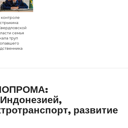
 контроле
стрыкина:
Свердловской
ласти семья
кала труп
опавшего
дственника
ННОПРОМА:
 Индонезией,
тротранспорт, развитие