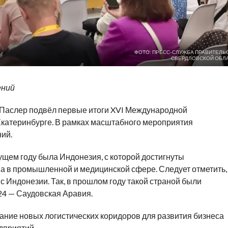
ФОТО: ПРЕСС-СЛУЖБА ПРАВИТЕЛЬ
СВЕРДЛОВСКОЙ ОБЛ
ений
 Паслер подвёл первые итоги XVI Международной
теринбурге. В рамках масштабного мероприятия
ий.
ем году была Индонезия, с которой достигнуты
ва в промышленной и медицинской сфере. Следует отметить,
 с Индонезии. Так, в прошлом году такой страной были
24 — Саудовская Аравия.
дание новых логистических коридоров для развития бизнеса
дприятий.