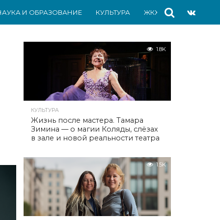
НАУКА И ОБРАЗОВАНИЕ
КУЛЬТУРА
ЖКХ
СПОРТ
АВ
1.8K
КУЛЬТУРА
Жизнь после мастера. Тамара
Зимина — о магии Коляды, слёзах
в зале и новой реальности театра
1.5K