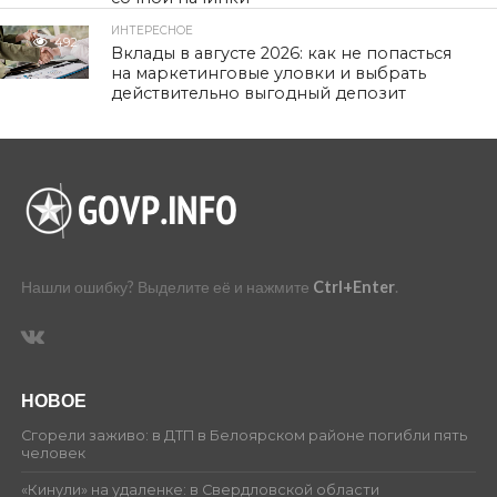
ИНТЕРЕСНОЕ
492
Вклады в августе 2026: как не попасться
на маркетинговые уловки и выбрать
действительно выгодный депозит
Нашли ошибку? Выделите её и нажмите
Ctrl+Enter
.
НОВОЕ
Сгорели заживо: в ДТП в Белоярском районе погибли пять
человек
«Кинули» на удаленке: в Свердловской области