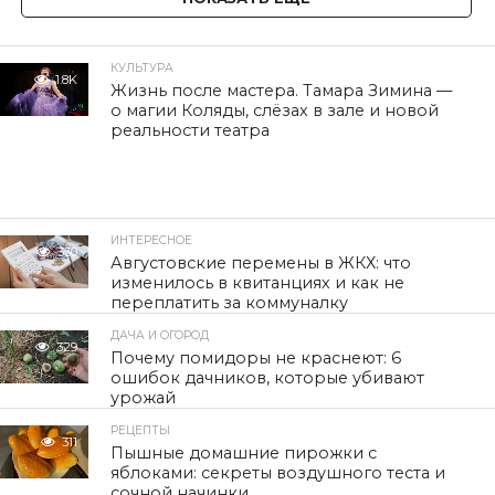
КУЛЬТУРА
1.8K
Жизнь после мастера. Тамара Зимина —
о магии Коляды, слёзах в зале и новой
реальности театра
ИНТЕРЕСНОЕ
330
Августовские перемены в ЖКХ: что
изменилось в квитанциях и как не
переплатить за коммуналку
ДАЧА И ОГОРОД
329
Почему помидоры не краснеют: 6
ошибок дачников, которые убивают
урожай
РЕЦЕПТЫ
311
Пышные домашние пирожки с
яблоками: секреты воздушного теста и
сочной начинки