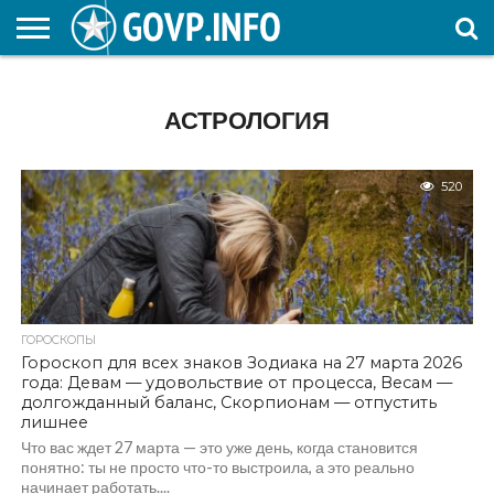
НОВОСТИ
ОБЩЕСТВО
ЭКОНОМИКА
ПОЛИТИКА
ПРОИСШЕСТВИЯ
НАУКА И
КУЛЬТУРА
ЖКХ
СПОРТ
АВТОРСКОЕ
ИНТЕРЕСНОЕ
ОБРАЗОВАНИЕ
АСТРОЛОГИЯ
520
ГОРОСКОПЫ
Гороскоп для всех знаков Зодиака на 27 марта 2026
года: Девам — удовольствие от процесса, Весам —
долгожданный баланс, Скорпионам — отпустить
лишнее
Что вас ждет 27 марта — это уже день, когда становится
понятно: ты не просто что-то выстроила, а это реально
начинает работать....