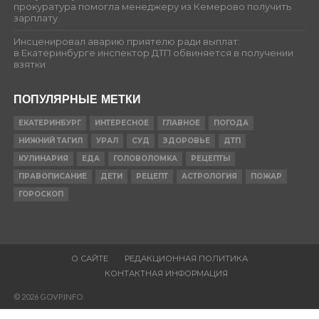
прокуратура помогла менеджеру из Кемерово получить
зарплату
Инсценировал аварию приятелю ради выплат:
в Екатеринбурге инспектор ДТП обвиняется в получении
взятки
ПОПУЛЯРНЫЕ МЕТКИ
ЕКАТЕРИНБУРГ
ИНТЕРЕСНОЕ
ГЛАВНОЕ
ПОГОДА
НИЖНИЙ ТАГИЛ
УРАЛ
СУД
ЗДОРОВЬЕ
ДТП
КУЛИНАРИЯ
ЕДА
ГОЛОВОЛОМКА
РЕЦЕПТЫ
ПРАВОПИСАНИЕ
ДЕТИ
РЕЦЕПТ
АСТРОЛОГИЯ
ПОЖАР
ГОРОСКОП
О САЙТЕ
РЕДАКЦИОННАЯ ПОЛИТИКА
КОНТАКТНАЯ ИНФОРМАЦИЯ
© 2026 GOVP.INFO