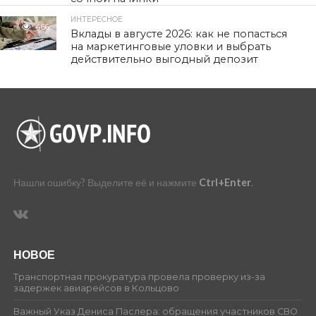
ИНТЕРЕСНОЕ
466
Вклады в августе 2026: как не попасться
на маркетинговые уловки и выбрать
действительно выгодный депозит
Нашли ошибку? Выделите её и нажмите
Ctrl+Enter
.
НОВОЕ
Транспортная прокуратура провела проверку из-за
задержек авиарейсов в Кольцово
Важный Указ Дениса Паслера: обращения участников СВО