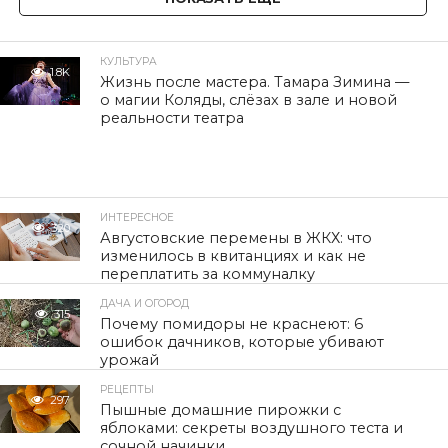
КУЛЬТУРА
1.8K
Жизнь после мастера. Тамара Зимина —
о магии Коляды, слёзах в зале и новой
реальности театра
ИНТЕРЕСНОЕ
320
Августовские перемены в ЖКХ: что
изменилось в квитанциях и как не
переплатить за коммуналку
ДАЧА И ОГОРОД
315
Почему помидоры не краснеют: 6
ошибок дачников, которые убивают
урожай
РЕЦЕПТЫ
297
Пышные домашние пирожки с
яблоками: секреты воздушного теста и
сочной начинки