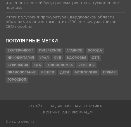
и членов их семей будут рассматриваться в ускоренном
порядке
Итоги полугодия: прокуратура Свердловской области
обязала чиновников выплатить 200 семьям участников
СВО пособия
ПОПУЛЯРНЫЕ МЕТКИ
ЕКАТЕРИНБУРГ
ИНТЕРЕСНОЕ
ГЛАВНОЕ
ПОГОДА
НИЖНИЙ ТАГИЛ
УРАЛ
СУД
ЗДОРОВЬЕ
ДТП
КУЛИНАРИЯ
ЕДА
ГОЛОВОЛОМКА
РЕЦЕПТЫ
ПРАВОПИСАНИЕ
РЕЦЕПТ
ДЕТИ
АСТРОЛОГИЯ
ПОЖАР
ГОРОСКОП
О САЙТЕ
РЕДАКЦИОННАЯ ПОЛИТИКА
КОНТАКТНАЯ ИНФОРМАЦИЯ
© 2026 GOVP.INFO