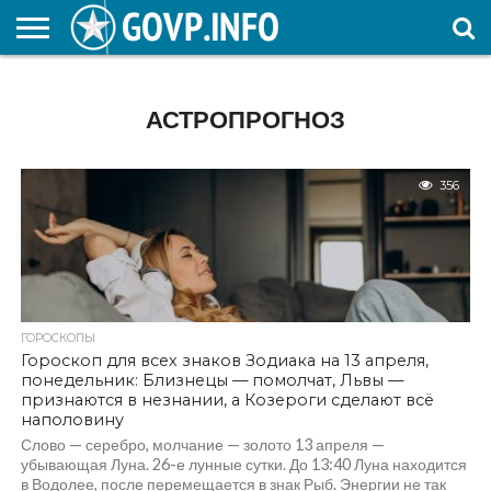
НОВОСТИ
ОБЩЕСТВО
ЭКОНОМИКА
ПОЛИТИКА
ПРОИСШЕСТВИЯ
НАУКА И
КУЛЬТУРА
ЖКХ
СПОРТ
АВТОРСКОЕ
ИНТЕРЕСНОЕ
ОБРАЗОВАНИЕ
АСТРОПРОГНОЗ
356
ГОРОСКОПЫ
Гороскоп для всех знаков Зодиака на 13 апреля,
понедельник: Близнецы — помолчат, Львы —
признаются в незнании, а Козероги сделают всё
наполовину
Слово — серебро, молчание — золото 13 апреля —
убывающая Луна. 26-е лунные сутки. До 13:40 Луна находится
в Водолее, после перемещается в знак Рыб. Энергии не так