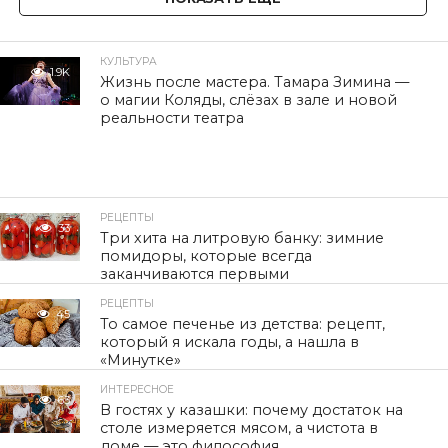
КУЛЬТУРА
1.9K
Жизнь после мастера. Тамара Зимина —
о магии Коляды, слёзах в зале и новой
реальности театра
РЕЦЕПТЫ
33
Три хита на литровую банку: зимние
помидоры, которые всегда
заканчиваются первыми
РЕЦЕПТЫ
45
То самое печенье из детства: рецепт,
который я искала годы, а нашла в
«Минутке»
ИНТЕРЕСНОЕ
63
В гостях у казашки: почему достаток на
столе измеряется мясом, а чистота в
доме — это философия