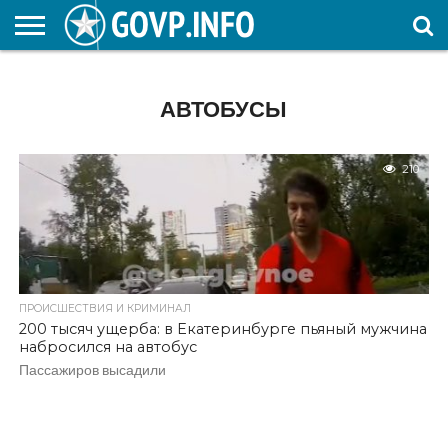
НОВОСТИ
ОБЩЕСТВО
ЭКОНОМИКА
ПОЛИТИКА
ПРОИСШЕСТВИЯ
НАУКА И
КУЛЬТУРА
ЖКХ
СПОРТ
АВТОРСКОЕ
ИНТЕРЕСНОЕ
ОБРАЗОВАНИЕ
АВТОБУСЫ
210
ПРОИСШЕСТВИЯ И КРИМИНАЛ
200 тысяч ущерба: в Екатеринбурге пьяный мужчина
набросился на автобус
Пассажиров высадили