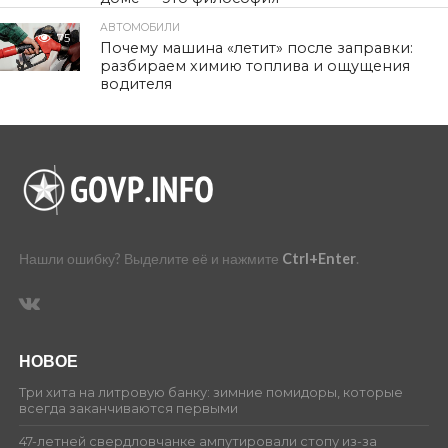
АВТОМОБИЛИ
75
Почему машина «летит» после заправки:
разбираем химию топлива и ощущения
водителя
Нашли ошибку? Выделите её и нажмите
Ctrl+Enter
.
НОВОЕ
Три хита на литровую банку: зимние помидоры, которые
всегда заканчиваются первыми
47-летней свердловчанке ампутировали стопу из-за