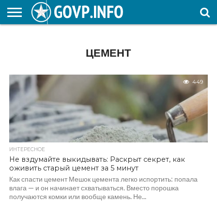
НОВОСТИ
ОБЩЕСТВО
ЭКОНОМИКА
ПОЛИТИКА
ПРОИСШЕСТВИЯ
НАУКА И
КУЛЬТУРА
ЖКХ
СПОРТ
АВТОРСКОЕ
ИНТЕРЕСНОЕ
ОБРАЗОВАНИЕ
ЦЕМЕНТ
449
ИНТЕРЕСНОЕ
Не вздумайте выкидывать: Раскрыт секрет, как
оживить старый цемент за 5 минут
Как спасти цемент Мешок цемента легко испортить: попала
влага — и он начинает схватываться. Вместо порошка
получаются комки или вообще камень. Не...