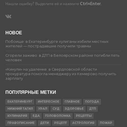
Нашли ошибку? Выделите её и нажмите
Ctrl+Enter
.
НОВОЕ
Побоище: в Екатеринбурге хулиганы избили местных
жителей — пострадавшие получили травмы
Сгорели заживо: в ДТП в Белоярском районе погибли пять
человек
«Кинули» на удаленке: в Свердловской области
прокуратура помогла менеджеру из Кемерово получить
зарплату
ПОПУЛЯРНЫЕ МЕТКИ
ЕКАТЕРИНБУРГ
ИНТЕРЕСНОЕ
ГЛАВНОЕ
ПОГОДА
НИЖНИЙ ТАГИЛ
УРАЛ
СУД
ЗДОРОВЬЕ
ДТП
КУЛИНАРИЯ
ЕДА
ГОЛОВОЛОМКА
РЕЦЕПТЫ
ПРАВОПИСАНИЕ
ДЕТИ
РЕЦЕПТ
АСТРОЛОГИЯ
ПОЖАР