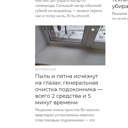
Как быстро убрать нагар со
сковороды Сильный нагар обычной
убира
губкой не возьмёшь — можно тереть
Решаем 
час и толку ноль. Есть способ
по всей 
быстрее,...
ванной 
всех хоз
277
ИНТЕРЕСНОЕ
Пыль и пятна исчезнут
на глазах: генеральная
очистка подоконника —
всего 2 средства и 5
минут времени
Решение очень простое Во многих
квартирах установлены именно
пластиковые подоконники — это
довольно бюджетное и практичное