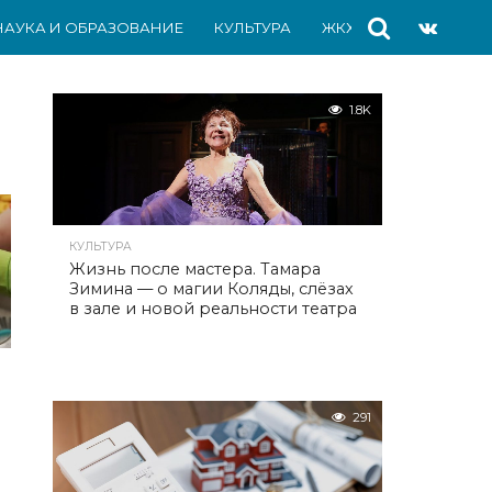
НАУКА И ОБРАЗОВАНИЕ
КУЛЬТУРА
ЖКХ
СПОРТ
АВ
1.8K
КУЛЬТУРА
Жизнь после мастера. Тамара
Зимина — о магии Коляды, слёзах
в зале и новой реальности театра
291