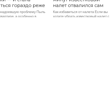
ться гораздо реже
налет отвалился сам
надоевшую проблему Пыль
Как избавиться от налета Если вы
квартире, а особенно в
хотите убрать известковый налет с
комнате — это головная боль
кранов, плит и стекол, то вот вам
яек. Её протираешь, а через...
несколько способов борьбы с...