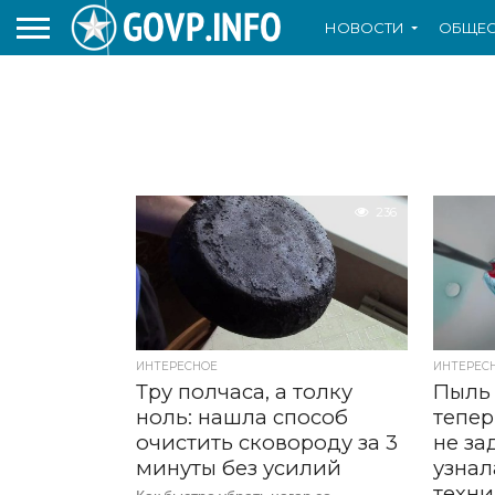
НОВОСТИ
ОБЩЕС
236
ИНТЕРЕСНОЕ
ИНТЕРЕС
Тру полчаса, а толку
Пыль 
ноль: нашла способ
тепер
очистить сковороду за 3
не за
минуты без усилий
узнал
техни