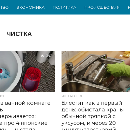
ТВО
ЭКОНОМИКА
ПОЛИТИКА
ПРОИСШЕСТВИЯ
ЧИСТКА
347
263
НОЕ
ИНТЕРЕСНОЕ
в ванной комнате
Блестит как в первый
ь
день: обмотала краны
держивается:
обычной тряпкой с
а про 4 японские
уксусом, и через 20
ки — и стала
минут известковый