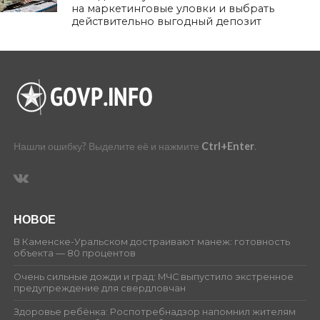
на маркетинговые уловки и выбрать
действительно выгодный депозит
Нашли ошибку? Выделите её и нажмите
Ctrl+Enter
.
НОВОЕ
В Каменске-Уральском достраивают манеж: готовность
объекта — 80 процентов
Очень сильные дожди и град: МЧС выпустило экстренное
предупреждение для свердловчан
Здоровье ребёнка: Роспотребнадзор напомнил жителям