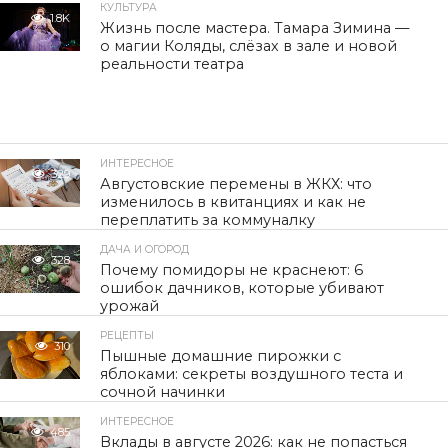
КУЛЬТУРА
1.8K
Жизнь после мастера. Тамара Зимина —
о магии Коляды, слёзах в зале и новой
реальности театра
ИНТЕРЕСНОЕ
329
Августовские перемены в ЖКХ: что
изменилось в квитанциях и как не
переплатить за коммуналку
ДАЧА И ОГОРОД
328
Почему помидоры не краснеют: 6
ошибок дачников, которые убивают
урожай
РЕЦЕПТЫ
310
Пышные домашние пирожки с
яблоками: секреты воздушного теста и
сочной начинки
ИНТЕРЕСНОЕ
485
Вклады в августе 2026: как не попасться