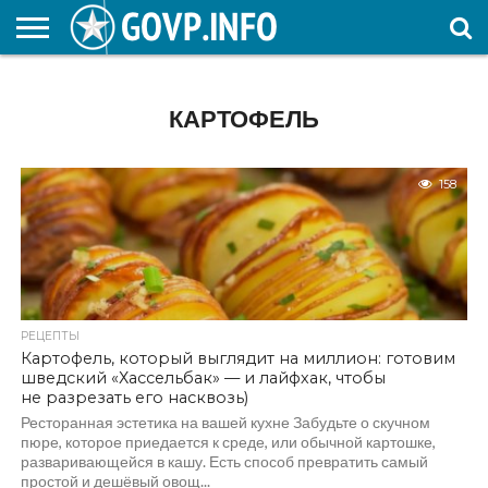
НОВОСТИ
ОБЩЕСТВО
ЭКОНОМИКА
ПОЛИТИКА
ПРОИСШЕСТВИЯ
НАУКА И
КУЛЬТУРА
ЖКХ
СПОРТ
АВТОРСКОЕ
ИНТЕРЕСНОЕ
ОБРАЗОВАНИЕ
КАРТОФЕЛЬ
158
РЕЦЕПТЫ
Картофель, который выглядит на миллион: готовим
шведский «Хассельбак» — и лайфхак, чтобы
не разрезать его насквозь)
Ресторанная эстетика на вашей кухне Забудьте о скучном
пюре, которое приедается к среде, или обычной картошке,
разваривающейся в кашу. Есть способ превратить самый
простой и дешёвый овощ...