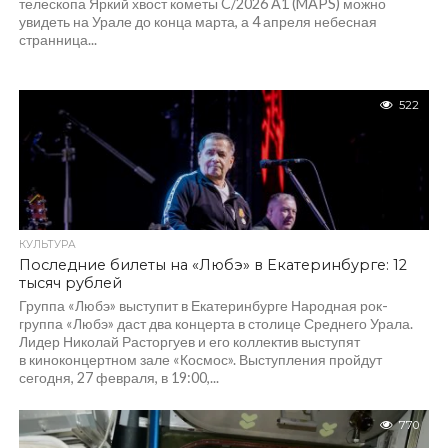
телескопа Яркий хвост кометы C/2026 A1 (MAPS) можно
увидеть на Урале до конца марта, а 4 апреля небесная
странница...
522
КУЛЬТУРА
Последние билеты на «Любэ» в Екатеринбурге: 12
тысяч рублей
Группа «Любэ» выступит в Екатеринбурге Народная рок-
группа «Любэ» даст два концерта в столице Среднего Урала.
Лидер Николай Расторгуев и его коллектив выступят
в киноконцертном зале «Космос». Выступления пройдут
сегодня, 27 февраля, в 19:00,...
770