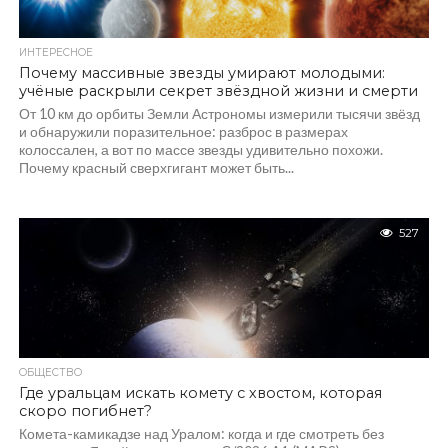
ИНТЕРЕСНОЕ
Почему массивные звезды умирают молодыми:
учёные раскрыли секрет звёздной жизни и смерти
От 10 км до орбиты Земли Астрономы измерили тысячи звёзд
и обнаружили поразительное: разброс в размерах
колоссален, а вот по массе звезды удивительно похожи.
Почему красный сверхгигант может быть...
527
ОБЩЕСТВО
Где уральцам искать комету с хвостом, которая
скоро погибнет?
Комета-камикадзе над Уралом: когда и где смотреть без