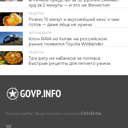
аптечное средство за 50 рублей снимает
зуд за 2 минуты — и это не Фенистил
РЕЦЕПТЫ
49
Ровно 15 минут и вкуснейший кекс к чаю
готов — даже яйца не нужны
АВТОМОБИЛИ
102
Клон RAV4 из Китая: на российском
рынке появился Toyota Wildlander
РЕЦЕПТЫ
82
Три рагу из кабачков за полчаса:
быстрые рецепты для летнего ужина
Нашли ошибку? Выделите её и нажмите
Ctrl+Enter
.