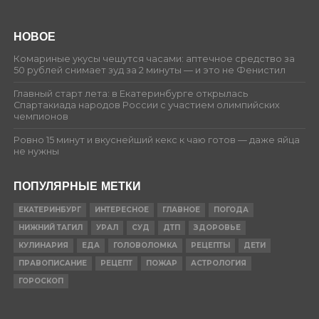
НОВОЕ
Комариные укусы чешутся часами: аптечное средство за
50 рублей снимает зуд за 2 минуты — и это не Фенистил
Главный старт лета: в Екатеринбурге открылась
Спартакиада народов России с участием олимпийских
чемпионов
Ровно 15 минут и вкуснейший кекс к чаю готов — даже яйца
не нужны
ПОПУЛЯРНЫЕ МЕТКИ
ЕКАТЕРИНБУРГ
ИНТЕРЕСНОЕ
ГЛАВНОЕ
ПОГОДА
НИЖНИЙ ТАГИЛ
УРАЛ
СУД
ДТП
ЗДОРОВЬЕ
КУЛИНАРИЯ
ЕДА
ГОЛОВОЛОМКА
РЕЦЕПТЫ
ДЕТИ
ПРАВОПИСАНИЕ
РЕЦЕПТ
ПОЖАР
АСТРОЛОГИЯ
ГОРОСКОП