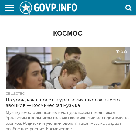
НОВОСТИ
ОБЩЕСТВО
ЭКОНОМИКА
ПОЛИТИКА
ПРОИСШЕСТВИЯ
НАУКА И
КУЛЬТУРА
ЖКХ
СПОРТ
АВТОРСКОЕ
ИНТЕРЕСНОЕ
ОБРАЗОВАНИЕ
КОСМОС
299
ОБЩЕСТВО
На урок, как в полёт: в уральских школах вместо
звонков — космическая музыка
Музыку вместо звонков включат уральским школьникам
Уральским школьникам включат космические мелодии вместо
звонков. Родители и ученики оценят: такая музыка создаёт
особое настроение. Космические...