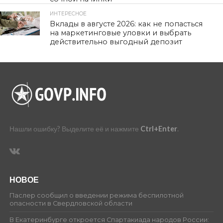
ИНТЕРЕСНОЕ
473
Вклады в августе 2026: как не попасться
на маркетинговые уловки и выбрать
действительно выгодный депозит
Нашли ошибку? Выделите её и нажмите
Ctrl+Enter
.
НОВОЕ
Паслер сообщил о введении режима беспилотной
опасности в Свердловской области
В Екатеринбурге откроется Спартакиада народов России: