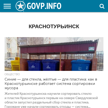
НОВОСТИ
ОБЩЕСТВО
ЭКОНОМИКА
ПОЛИТИКА
ПРОИСШЕСТВИЯ
НАУКА И
КУЛЬТУРА
ЖКХ
СПОРТ
АВТОРСКОЕ
ИНТЕРЕСНОЕ
ОБРАЗОВАНИЕ
КРАСНОТУРЬИНСК
375
ОБЩЕСТВО
Синие — для стекла, жёлтые — для пластика: как в
Краснотурьинске работает система сортировки
мусора
Жителей Краснотурьинска научили сортировать стекло
и пластик Краснотурьинск первым на севере Свердловской
области запустил раздельный сбор стекла и пластика.
Горожане уже начали сортировать отходы — система...