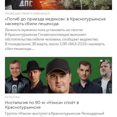
ПРОИСШЕСТВИЯ И КРИМИНАЛ
«Погиб до приезда медиков»: в Краснотурьинске
насмерть сбили пешехода
Личность мужчины пока установить не смогли
В Краснотурьинске Госавтоинспекция выясняет
обстоятельства гибели человека, сообщает ведомство.
В понедельник, 30 марта, около 1:00 «ВАЗ-2115» насмерть
сбил пешехода....
305
КУЛЬТУРА
Ностальгия по 90-м: «Нэнси» споёт в
Краснотурьинске
Группа «Нэнси» выступит в Краснотурьинске Легендарный