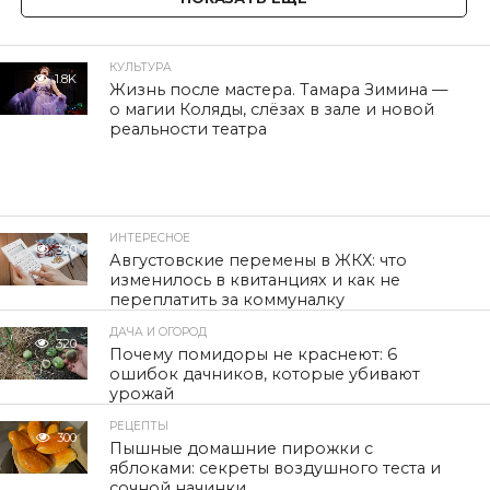
КУЛЬТУРА
1.8K
Жизнь после мастера. Тамара Зимина —
о магии Коляды, слёзах в зале и новой
реальности театра
ИНТЕРЕСНОЕ
320
Августовские перемены в ЖКХ: что
изменилось в квитанциях и как не
переплатить за коммуналку
ДАЧА И ОГОРОД
320
Почему помидоры не краснеют: 6
ошибок дачников, которые убивают
урожай
РЕЦЕПТЫ
300
Пышные домашние пирожки с
яблоками: секреты воздушного теста и
сочной начинки