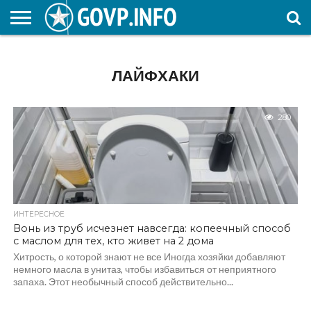
НОВОСТИ
ОБЩЕСТВО
ЭКОНОМИКА
ПОЛИТИКА
ПРОИСШЕСТВИЯ
НАУКА И
КУЛЬТУРА
ЖКХ
СПОРТ
АВТОРСКОЕ
ИНТЕРЕСНОЕ
ОБРАЗОВАНИЕ
ЛАЙФХАКИ
280
ИНТЕРЕСНОЕ
Вонь из труб исчезнет навсегда: копеечный способ
с маслом для тех, кто живет на 2 дома
Хитрость, о которой знают не все Иногда хозяйки добавляют
немного масла в унитаз, чтобы избавиться от неприятного
запаха. Этот необычный способ действительно...