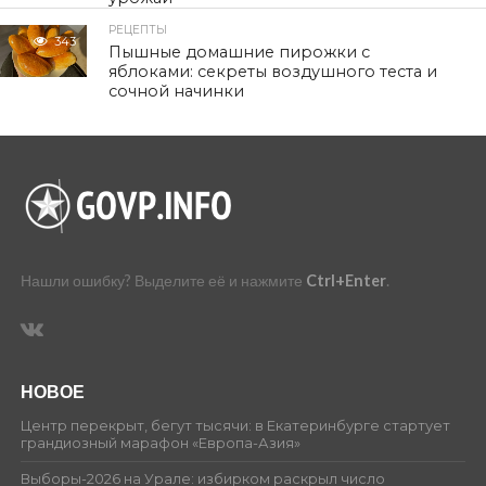
РЕЦЕПТЫ
343
Пышные домашние пирожки с
яблоками: секреты воздушного теста и
сочной начинки
Нашли ошибку? Выделите её и нажмите
Ctrl+Enter
.
НОВОЕ
Центр перекрыт, бегут тысячи: в Екатеринбурге стартует
грандиозный марафон «Европа-Азия»
Выборы-2026 на Урале: избирком раскрыл число