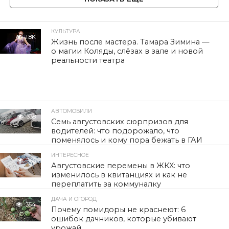
КУЛЬТУРА
1.8K
Жизнь после мастера. Тамара Зимина —
о магии Коляды, слёзах в зале и новой
реальности театра
АВТОМОБИЛИ
338
Семь августовских сюрпризов для
водителей: что подорожало, что
поменялось и кому пора бежать в ГАИ
ИНТЕРЕСНОЕ
366
Августовские перемены в ЖКХ: что
изменилось в квитанциях и как не
переплатить за коммуналку
ДАЧА И ОГОРОД
354
Почему помидоры не краснеют: 6
ошибок дачников, которые убивают
урожай