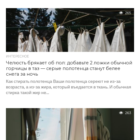
265
ИНТЕРЕСНОЕ
Челюсть брякает об пол: добавьте 2 ложки обычной
горчицы в таз — серые полотенца станут белее
снега за ночь
Как стирать полотенца Ваши полотенца сереют не из-за
возраста, а из-за жира, который въедается в ткань. И обычная
стирка такой жир не...
263