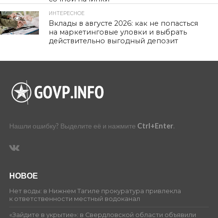
ИНТЕРЕСНОЕ
447
Вклады в августе 2026: как не попасться
на маркетинговые уловки и выбрать
действительно выгодный депозит
Нашли ошибку? Выделите её и нажмите
Ctrl+Enter
.
НОВОЕ
Нет воды: в Нижнем Тагиле прокуратура привлекла
к ответственности местный водоканал
«Зайдите в укрытие»: в Свердловской области объявили