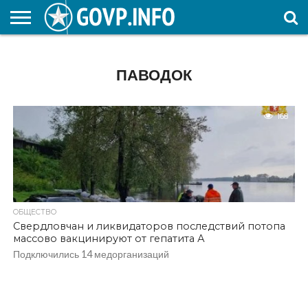
НОВОСТИ
ОБЩЕСТВО
ЭКОНОМИКА
ПОЛИТИКА
ПРОИСШЕСТВИЯ
НАУКА И
КУЛЬТУРА
ЖКХ
СПОРТ
АВТОРСКОЕ
ИНТЕРЕСНОЕ
ОБРАЗОВАНИЕ
ПАВОДОК
168
ОБЩЕСТВО
Свердловчан и ликвидаторов последствий потопа
массово вакцинируют от гепатита А
Подключились 14 медорганизаций