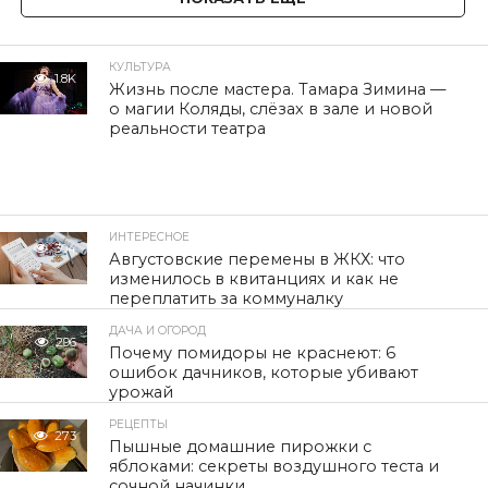
КУЛЬТУРА
1.8K
Жизнь после мастера. Тамара Зимина —
о магии Коляды, слёзах в зале и новой
реальности театра
ИНТЕРЕСНОЕ
304
Августовские перемены в ЖКХ: что
изменилось в квитанциях и как не
переплатить за коммуналку
ДАЧА И ОГОРОД
296
Почему помидоры не краснеют: 6
ошибок дачников, которые убивают
урожай
РЕЦЕПТЫ
273
Пышные домашние пирожки с
яблоками: секреты воздушного теста и
сочной начинки