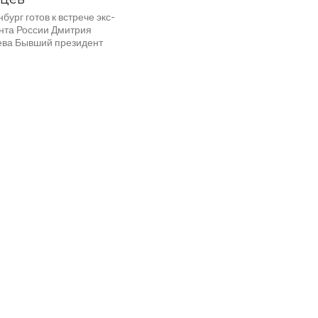
бург готов к встрече экс-
нта России Дмитрия
ва Бывший президент
прилетает сегодня
ринбург. Дмитрий Медведев
 форум партии «Единая
 которую возглавляет.
м обещают новые...