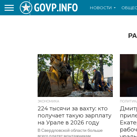
НОВОСТИ
ОБЩЕС
Р
514
ЭКОНОМИКА
ПОЛИТИК
224 тысячи за вахту: кто
Дмит
получает такую зарплату
приле
на Урале в 2026 году
Екате
рабоч
В Свердловской области больше
всего платят монтажникам
урал