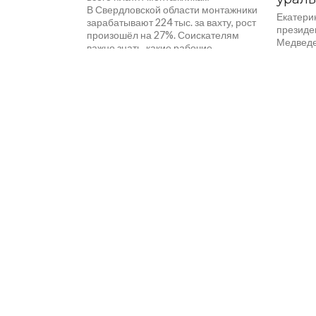
В Свердловской области монтажники
Екатерин
зарабатывают 224 тыс. за вахту, рост
президе
произошёл на 27%. Соискателям
Медведе
важно знать, какие рабочие
России 
профессии...
в Екате
посетит
России»,
Уральца