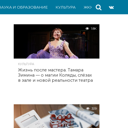
НАУКА И ОБРАЗОВАНИЕ
КУЛЬТУРА
ЖКХ
СПОРТ
АВ
1.8K
КУЛЬТУРА
Жизнь после мастера. Тамара
Зимина — о магии Коляды, слёзах
в зале и новой реальности театра
309