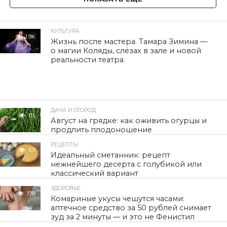
КУЛЬТУРА
1.9K
Жизнь после мастера. Тамара Зимина —
о магии Коляды, слёзах в зале и новой
реальности театра
ДАЧА И ОГОРОД
115
Август на грядке: как оживить огурцы и
продлить плодоношение
РЕЦЕПТЫ
101
Идеальный сметанник: рецепт
нежнейшего десерта с голубикой или
классический вариант
ЗДОРОВЬЕ
178
Комариные укусы чешутся часами:
аптечное средство за 50 рублей снимает
зуд за 2 минуты — и это не Фенистил