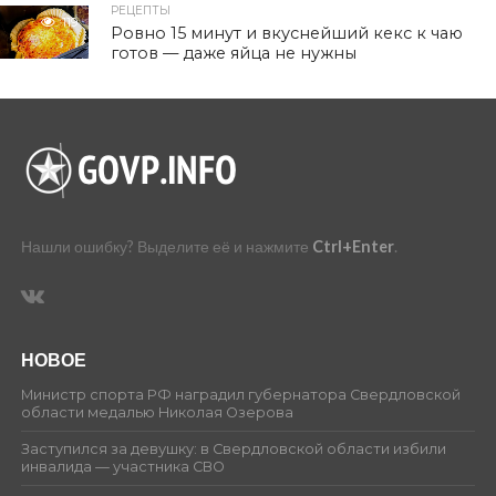
РЕЦЕПТЫ
119
Ровно 15 минут и вкуснейший кекс к чаю
готов — даже яйца не нужны
Нашли ошибку? Выделите её и нажмите
Ctrl+Enter
.
НОВОЕ
Министр спорта РФ наградил губернатора Свердловской
области медалью Николая Озерова
Заступился за девушку: в Свердловской области избили
инвалида — участника СВО