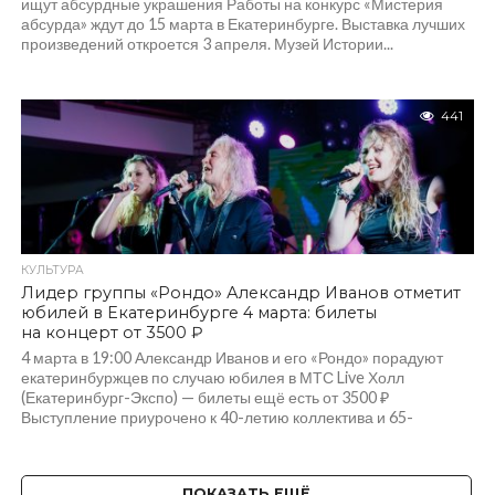
ищут абсурдные украшения Работы на конкурс «Мистерия
абсурда» ждут до 15 марта в Екатеринбурге. Выставка лучших
произведений откроется 3 апреля. Музей Истории...
441
КУЛЬТУРА
Лидер группы «Рондо» Александр Иванов отметит
юбилей в Екатеринбурге 4 марта: билеты
на концерт от 3500 ₽
4 марта в 19:00 Александр Иванов и его «Рондо» порадуют
екатеринбуржцев по случаю юбилея в МТС Live Холл
(Екатеринбург-Экспо) — билеты ещё есть от 3500 ₽
Выступление приурочено к 40-летию коллектива и 65-
летию солиста. Музыканты представят
новинку — песню «Полчаса» в духе 80-90-х,...
ПОКАЗАТЬ ЕЩЁ