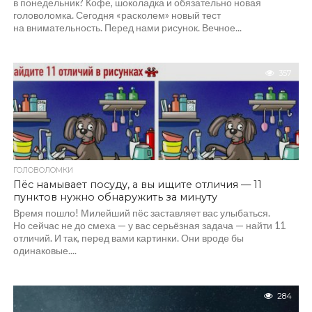
в понедельник? Кофе, шоколадка и обязательно новая
головоломка. Сегодня «расколем» новый тест
на внимательность. Перед нами рисунок. Вечное...
357
ГОЛОВОЛОМКИ
Пёс намывает посуду, а вы ищите отличия — 11
пунктов нужно обнаружить за минуту
Время пошло! Милейший пёс заставляет вас улыбаться.
Но сейчас не до смеха — у вас серьёзная задача — найти 11
отличий. И так, перед вами картинки. Они вроде бы
одинаковые....
284