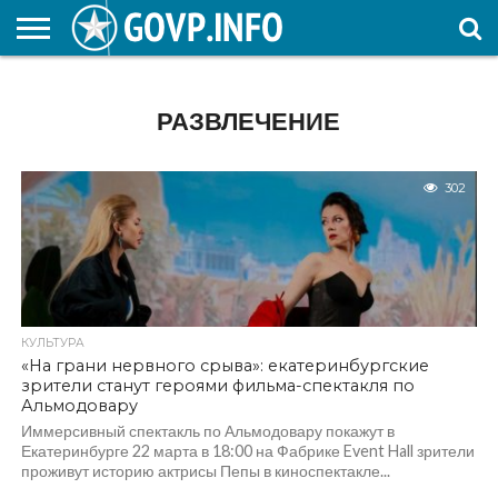
НОВОСТИ
ОБЩЕСТВО
ЭКОНОМИКА
ПОЛИТИКА
ПРОИСШЕСТВИЯ
НАУКА И
КУЛЬТУРА
ЖКХ
СПОРТ
АВТОРСКОЕ
ИНТЕРЕСНОЕ
ОБРАЗОВАНИЕ
РАЗВЛЕЧЕНИЕ
302
КУЛЬТУРА
«На грани нервного срыва»: екатеринбургские
зрители станут героями фильма-спектакля по
Альмодовару
Иммерсивный спектакль по Альмодовару покажут в
Екатеринбурге 22 марта в 18:00 на Фабрике Event Hall зрители
проживут историю актрисы Пепы в киноспектакле...