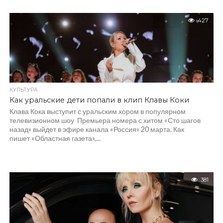
427
КУЛЬТУРА
Как уральские дети попали в клип Клавы Коки
Клава Кока выступит с уральским хором в популярном
телевизионном шоу Премьера номера с хитом «Сто шагов
назад» выйдет в эфире канала «Россия» 20 марта. Как
пишет «Областная газета»,...
381