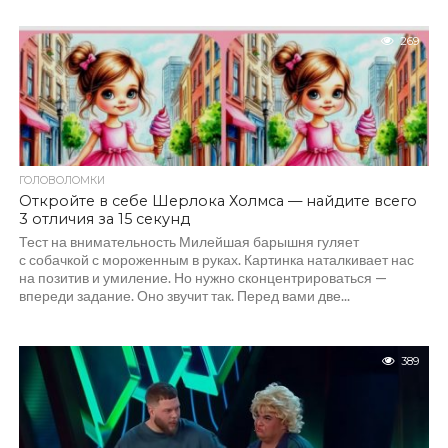
269
ГОЛОВОЛОМКИ
Откройте в себе Шерлока Холмса — найдите всего
3 отличия за 15 секунд
Тест на внимательность Милейшая барышня гуляет
с собачкой с мороженным в руках. Картинка наталкивает нас
на позитив и умиление. Но нужно сконцентрироваться —
впереди задание. Оно звучит так. Перед вами две...
389