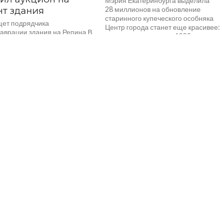
Мэрия Екатеринбурга выделила
т здания
28 миллионов на обновление
старинного купеческого особняка
ет подрядчика
Центр города станет еще красивее:
таврации здания на Репина В
историческое здание 1880-х годов
нбурге отреставрируют
избавят от следов времени. Особня
таж здания, в котором почти
отреставрируют. В этом доме...
назад начали обучать первых
...