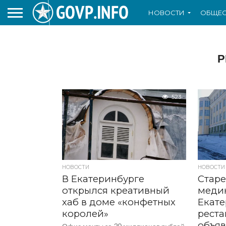
НОВОСТИ
ОБЩЕС
Р
523
НОВОСТИ
НОВОСТИ
В Екатеринбурге
Стар
открылся креативный
медин
хаб в доме «конфетных
Екате
королей»
реста
объяв