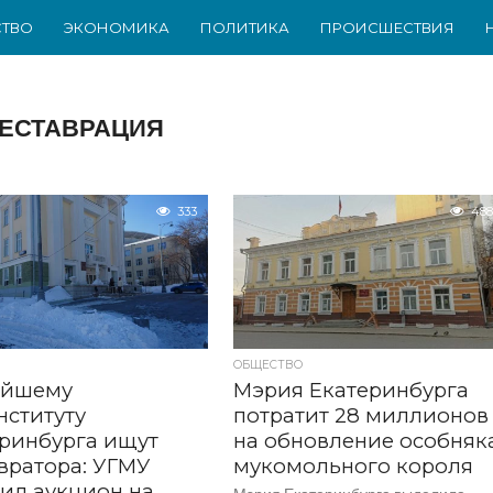
ТВО
ЭКОНОМИКА
ПОЛИТИКА
ПРОИСШЕСТВИЯ
ЕСТАВРАЦИЯ
333
488
ОБЩЕСТВО
ейшему
Мэрия Екатеринбурга
ституту
потратит 28 миллионов
ринбурга ищут
на обновление особняк
вратора: УГМУ
мукомольного короля
ил аукцион на