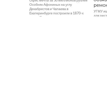
Офис мечты за 30 миллионов рублей
Особняк Афониных на углу
ремон
Декабристов и Чапаева в
УГМУ ищ
Екатеринбурге построили в 1870-х
для рес
годах. После года реставрации...
Екатери
второй э
сто лет 
уральских