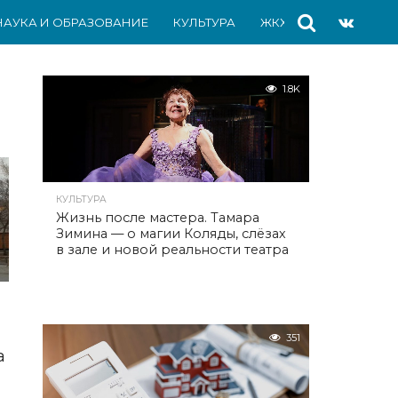
НАУКА И ОБРАЗОВАНИЕ
КУЛЬТУРА
ЖКХ
СПОРТ
АВ
1.8K
КУЛЬТУРА
Жизнь после мастера. Тамара
Зимина — о магии Коляды, слёзах
в зале и новой реальности театра
351
а