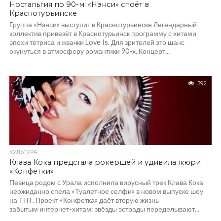
Ностальгия по 90-м: «Нэнси» споёт в
Краснотурьинске
Группа «Нэнси» выступит в Краснотурьинске Легендарный
коллектив привезёт в Краснотурьинск программу с хитами
эпохи тетриса и жвачки Love Is. Для зрителей это шанс
окунуться в атмосферу романтики 90-х. Концерт...
392
КУЛЬТУРА
Клава Кока предстала рокершей и удивила жюри
«Конфетки»
Певица родом с Урала исполнила вирусный трек Клава Кока
неожиданно спела «Туалетное селфи» в новом выпуске шоу
на ТНТ. Проект «Конфетка» даёт вторую жизнь
забытым интернет-хитам: звёзды эстрады переделывают...