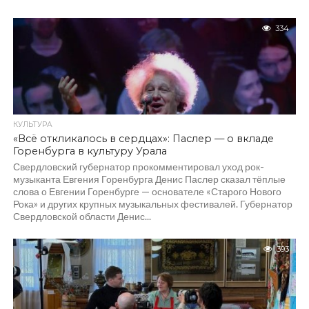
334
КУЛЬТУРА
«Всё откликалось в сердцах»: Паслер — о вкладе
Горенбурга в культуру Урала
Свердловский губернатор прокомментировал уход рок-
музыканта Евгения Горенбурга Денис Паслер сказал тёплые
слова о Евгении Горенбурге — основателе «Старого Нового
Рока» и других крупных музыкальных фестивалей. Губернатор
Свердловской области Денис...
393