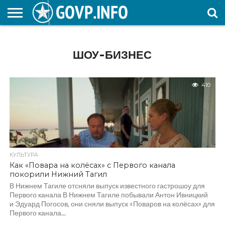
НОВОСТИ
ОБЩЕСТВО
ЭКОНОМИКА
ПОЛИТИКА
ПРОИСШЕСТВИЯ
НАУКА И
КУЛЬТУРА
ЖКХ
СПОРТ
АВТОРСКОЕ
ИНТЕРЕСНОЕ
ОБРАЗОВАНИЕ
ШОУ-БИЗНЕС
410
КУЛЬТУРА
Как «Повара на колёсах» с Первого канала
покорили Нижний Тагил
В Нижнем Тагиле отсняли выпуск известного гастрошоу для
Первого канала В Нижнем Тагиле побывали Антон Ивницкий
и Эдуард Погосов, они сняли выпуск «Поваров на колёсах» для
Первого канала...