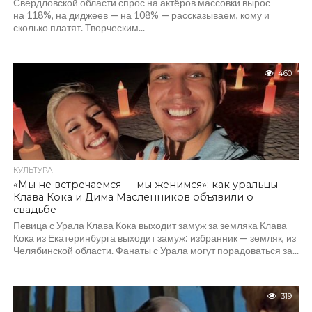
Свердловской области спрос на актёров массовки вырос
на 118%, на диджеев — на 108% — рассказываем, кому и
сколько платят. Творческим...
460
КУЛЬТУРА
«Мы не встречаемся — мы женимся»: как уральцы
Клава Кока и Дима Масленников объявили о
свадьбе
Певица с Урала Клава Кока выходит замуж за земляка Клава
Кока из Екатеринбурга выходит замуж: избранник — земляк, из
Челябинской области. Фанаты с Урала могут порадоваться за...
319