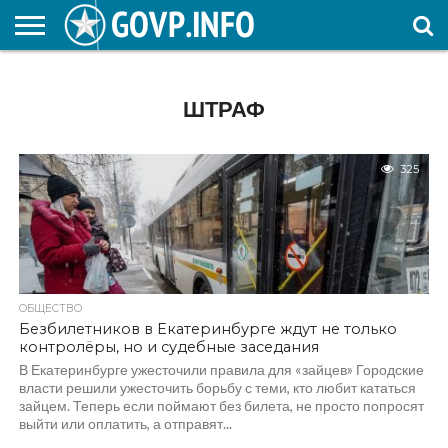
НОВОСТИ
ОБЩЕСТВО
ЭКОНОМИКА
ПОЛИТИКА
ПРОИСШЕСТВИЯ
НАУКА И
КУЛЬТУРА
ЖКХ
СПОРТ
АВТОРСКОЕ
ИНТЕРЕСНОЕ
ОБРАЗОВАНИЕ
ШТРАФ
325
ОБЩЕСТВО
Безбилетников в Екатеринбурге ждут не только
контролёры, но и судебные заседания
В Екатеринбурге ужесточили правила для «зайцев» Городские
власти решили ужесточить борьбу с теми, кто любит кататься
зайцем. Теперь если поймают без билета, не просто попросят
выйти или оплатить, а отправят...