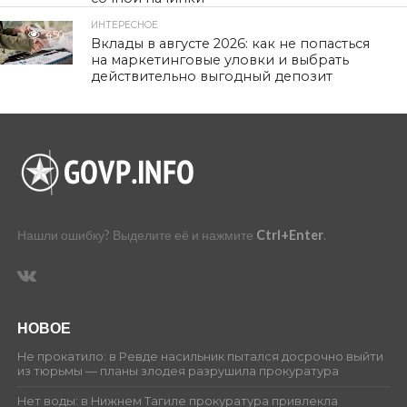
ИНТЕРЕСНОЕ
450
Вклады в августе 2026: как не попасться
на маркетинговые уловки и выбрать
действительно выгодный депозит
Нашли ошибку? Выделите её и нажмите
Ctrl+Enter
.
НОВОЕ
Не прокатило: в Ревде насильник пытался досрочно выйти
из тюрьмы — планы злодея разрушила прокуратура
Нет воды: в Нижнем Тагиле прокуратура привлекла