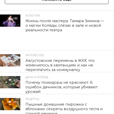
КУЛЬТУРА
1.8K
Жизнь после мастера. Тамара Зимина —
о магии Коляды, слёзах в зале и новой
реальности театра
ИНТЕРЕСНОЕ
307
Августовские перемены в ЖКХ: что
изменилось в квитанциях и как не
переплатить за коммуналку
ДАЧА И ОГОРОД
300
Почему помидоры не краснеют: 6
ошибок дачников, которые убивают
урожай
РЕЦЕПТЫ
280
Пышные домашние пирожки с
яблоками: секреты воздушного теста и
сочной начинки