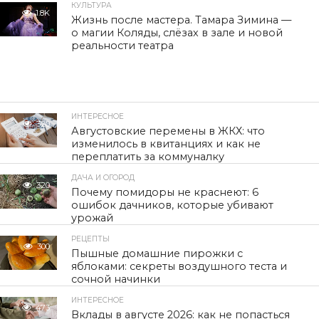
КУЛЬТУРА
1.8K
Жизнь после мастера. Тамара Зимина —
о магии Коляды, слёзах в зале и новой
реальности театра
ИНТЕРЕСНОЕ
320
Августовские перемены в ЖКХ: что
изменилось в квитанциях и как не
переплатить за коммуналку
ДАЧА И ОГОРОД
320
Почему помидоры не краснеют: 6
ошибок дачников, которые убивают
урожай
РЕЦЕПТЫ
300
Пышные домашние пирожки с
яблоками: секреты воздушного теста и
сочной начинки
ИНТЕРЕСНОЕ
473
Вклады в августе 2026: как не попасться