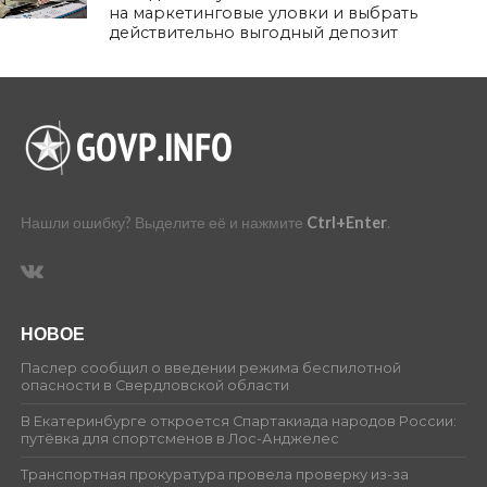
на маркетинговые уловки и выбрать
действительно выгодный депозит
Нашли ошибку? Выделите её и нажмите
Ctrl+Enter
.
НОВОЕ
Паслер сообщил о введении режима беспилотной
опасности в Свердловской области
В Екатеринбурге откроется Спартакиада народов России:
путёвка для спортсменов в Лос-Анджелес
Транспортная прокуратура провела проверку из-за