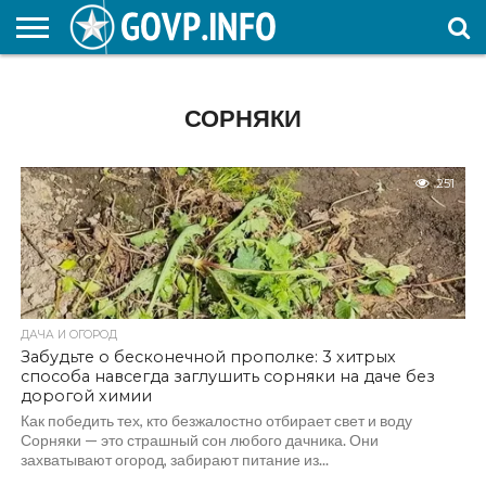
НОВОСТИ
ОБЩЕСТВО
ЭКОНОМИКА
ПОЛИТИКА
ПРОИСШЕСТВИЯ
НАУКА И
КУЛЬТУРА
ЖКХ
СПОРТ
АВТОРСКОЕ
ИНТЕРЕСНОЕ
ОБРАЗОВАНИЕ
СОРНЯКИ
251
ДАЧА И ОГОРОД
Забудьте о бесконечной прополке: 3 хитрых
способа навсегда заглушить сорняки на даче без
дорогой химии
Как победить тех, кто безжалостно отбирает свет и воду
Сорняки — это страшный сон любого дачника. Они
захватывают огород, забирают питание из...