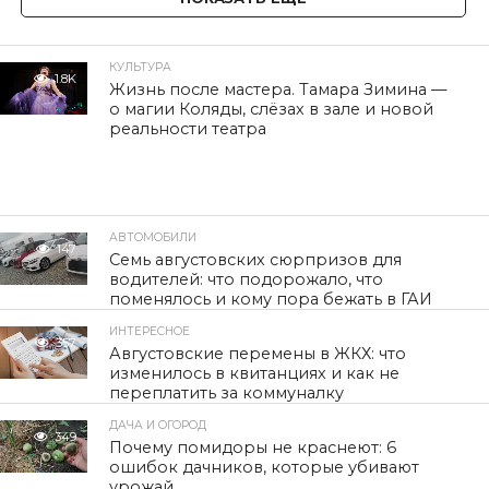
КУЛЬТУРА
1.8K
Жизнь после мастера. Тамара Зимина —
о магии Коляды, слёзах в зале и новой
реальности театра
АВТОМОБИЛИ
147
Семь августовских сюрпризов для
водителей: что подорожало, что
поменялось и кому пора бежать в ГАИ
ИНТЕРЕСНОЕ
357
Августовские перемены в ЖКХ: что
изменилось в квитанциях и как не
переплатить за коммуналку
ДАЧА И ОГОРОД
349
Почему помидоры не краснеют: 6
ошибок дачников, которые убивают
урожай