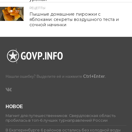
РЕЦЕПТЫ
337
Пышные домашние пирожки с
яблоками: секреты воздушного теста и
сочной начинки
Нашли ошибку? Выделите её и нажмите
Ctrl+Enter
.
НОВОЕ
Магнит для путешественников: Свердловская область
пробилась в топ-6 лучших турнаправлений России
В Екатеринбурге 6 районов остались без холодной воды