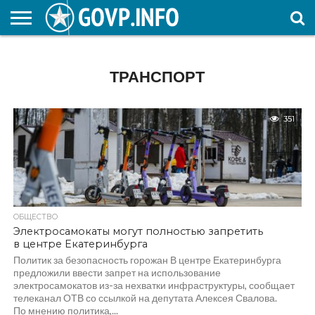
НОВОСТИ
ОБЩЕСТВО
ЭКОНОМИКА
ПОЛИТИКА
ПРОИСШЕСТВИЯ
НАУКА И
КУЛЬТУРА
ЖКХ
СПОРТ
АВТОРСКОЕ
ИНТЕРЕСНОЕ
ОБРАЗОВАНИЕ
ТРАНСПОРТ
351
ОБЩЕСТВО
Электросамокаты могут полностью запретить
в центре Екатеринбурга
Политик за безопасность горожан В центре Екатеринбурга
предложили ввести запрет на использование
электросамокатов из-за нехватки инфраструктуры, сообщает
телеканал ОТВ со ссылкой на депутата Алексея Свалова.
По мнению политика,...