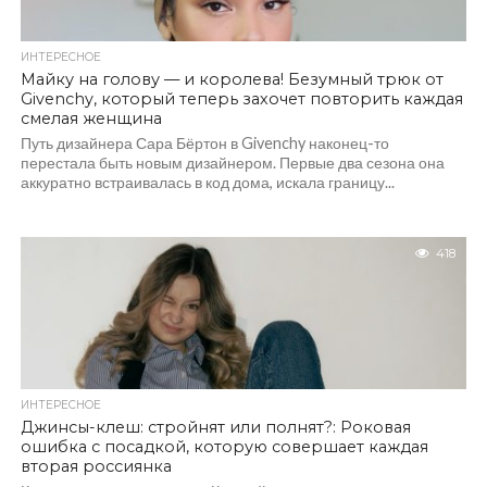
ИНТЕРЕСНОЕ
Майку на голову — и королева! Безумный трюк от
Givenchy, который теперь захочет повторить каждая
смелая женщина
Путь дизайнера Сара Бёртон в Givenchy наконец-то
перестала быть новым дизайнером. Первые два сезона она
аккуратно встраивалась в код дома, искала границу...
418
ИНТЕРЕСНОЕ
Джинсы-клеш: стройнят или полнят?: Роковая
ошибка с посадкой, которую совершает каждая
вторая россиянка