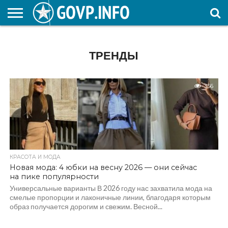
НОВОСТИ
ОБЩЕСТВО
ЭКОНОМИКА
ПОЛИТИКА
ПРОИСШЕСТВИЯ
НАУКА И
КУЛЬТУРА
ЖКХ
СПОРТ
АВТОРСКОЕ
ИНТЕРЕСНОЕ
ОБРАЗОВАНИЕ
ТРЕНДЫ
356
КРАСОТА И МОДА
Новая мода: 4 юбки на весну 2026 — они сейчас
на пике популярности
Универсальные варианты В 2026 году нас захватила мода на
смелые пропорции и лаконичные линии, благодаря которым
образ получается дорогим и свежим. Весной...