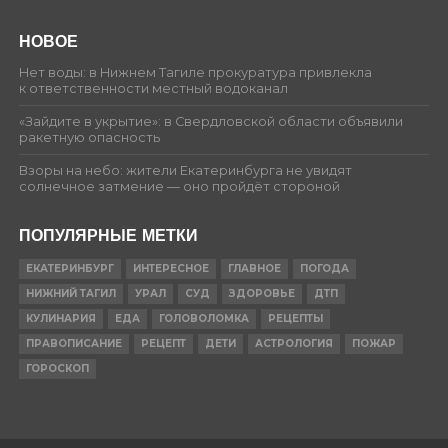
НОВОЕ
Нет воды: в Нижнем Тагиле прокуратура привлекла
к ответственности местный водоканал
«Зайдите в укрытие»: в Свердловской области объявили
ракетную опасность
Взоры на небо: жители Екатеринбурга не увидят
солнечное затмение — оно пройдёт стороной
ПОПУЛЯРНЫЕ МЕТКИ
ЕКАТЕРИНБУРГ
ИНТЕРЕСНОЕ
ГЛАВНОЕ
ПОГОДА
НИЖНИЙ ТАГИЛ
УРАЛ
СУД
ЗДОРОВЬЕ
ДТП
КУЛИНАРИЯ
ЕДА
ГОЛОВОЛОМКА
РЕЦЕПТЫ
ПРАВОПИСАНИЕ
РЕЦЕПТ
ДЕТИ
АСТРОЛОГИЯ
ПОЖАР
ГОРОСКОП