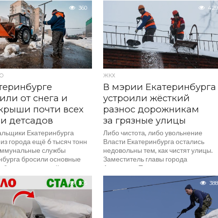
а, то валятся...
360
429
О
ЖКХ
теринбурге
В мэрии Екатеринбурга
или от снега и
устроили жёсткий
крыши почти всех
разнос дорожникам
и детсадов
за грязные улицы
льщики Екатеринбурга
Либо чистота, либо увольнение
из города ещё 6 тысяч тонн
Власти Екатеринбурга остались
оммунальные службы
недовольны тем, как чистят улицы.
нбурга бросили основные
Заместитель главы города
уборку территорий возле
Александр Толкачев устроил разно
 школ и детских садов....
руководителям районных дорожны
305
388
служб,...