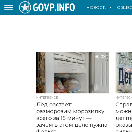
НОВОСТИ
ОБЩЕС
301
ИНТЕРЕСНОЕ
ИНТЕРЕС
Лёд растает:
Справ
разморозим морозилку
можн
всего за 15 минут —
дегт
зачем в этом деле нужна
оказы
фольга
силь