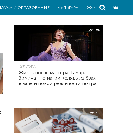
НАУКА И ОБРАЗОВАНИЕ
КУЛЬТУРА
ЖКХ
СПОРТ
АВ
1.8K
КУЛЬТУРА
Жизнь после мастера. Тамара
Зимина — о магии Коляды, слёзах
в зале и новой реальности театра
о
319