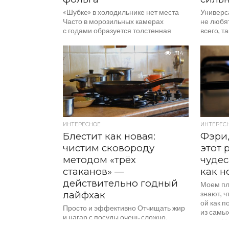
«Шубке» в холодильнике нет места
Универс
Часто в морозильных камерах
не любя
с годами образуется толстенная
всего, 
ледяная «шуба». Которая не только
со врем
забирает драгоценные сантиметры
вшей. О
314
пространства, но и вредит самому
для много
прибору и заставляет...
ИНТЕРЕСНОЕ
ИНТЕРЕС
Блестит как новая:
Фэри,
чистим сковороду
этот 
методом «трёх
чудес
стаканов» —
как н
действительно годный
Моем пли
лайфхак
знают, ч
ой как п
Просто и эффективно Отчищать жир
из самы
и нагар с посуды очень сложно.
кухни. Н
Порой с ними не справляются даже