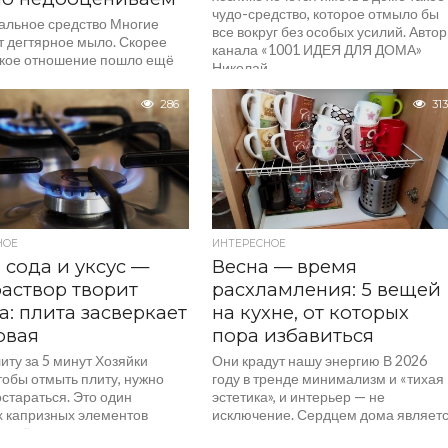
чудо-средство, которое отмыло бы
альное средство Многие
все вокруг без особых усилий. Автор
т дегтярное мыло. Скорее
канала «1001 ИДЕЯ ДЛЯ ДОМА»
такое отношение пошло ещё
Николай...
ён СССР, когда им выводили
днако, его можно применять
286
313
го....
НОЕ
ИНТЕРЕСНОЕ
 сода и уксус —
Весна — время
раствор творит
расхламления: 5 вещей
а: плита засверкает
на кухне, от которых
овая
пора избавиться
ту за 5 минут Хозяйки
Они крадут нашу энергию В 2026
тобы отмыть плиту, нужно
году в тренде минимализм и «тихая
остараться. Это один
эстетика», и интерьер — не
х капризных элементов
исключение. Сердцем дома являет
а неё постоянно капает
кухня:...