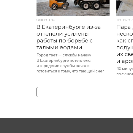
ОБЩЕСТВО
ИНТЕРЕС
В Екатеринбурге из-за
Пара 
оттепели усилены
неско
работы по борьбе с
как с
талыми водами
подуш
их с
Город тает — службы начеку
В Екатеринбурге потеплело,
и ар
и городские службы начали
40 мину
готовиться к тому, что тающий снег
подушки
может затопить улицы. Об этом
замена н
сообщили в пресс-службе мэрии
хорошо, 
города....
следить..