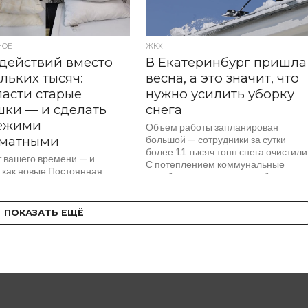
НОЕ
ЖКХ
действий вместо
В Екатеринбург пришла
льких тысяч:
весна, а это значит, что
пасти старые
нужно усилить уборку
ки — и сделать
снега
вежими
Объем работы запланирован
оматными
большой — сотрудники за сутки
более 11 тысяч тонн снега очистили
т вашего времени — и
С потеплением коммунальные
 как новые Постоянная
службы усилили режим работы.
аволочек — это, конечно,
Службы уделяют...
но и за чистотой подушек
.
ПОКАЗАТЬ ЕЩЁ