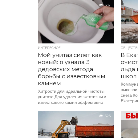
то подлив
самые топовые средства. Автор
357
канала «1001 ИДЕЯ ДЛЯ ДОМА»
Николай Николаев...
ИНТЕРЕСНОЕ
ОБЩЕСТВ
Мой унитаз сияет как
В Ека
новый: я узнала 3
очист
дедовских метода
льда 
борьбы с известковым
школ 
камнем
Коммуна
вывезли 
Хитрости для идеальной чистоты
снега К
унитаза Для удаления желтизны и
Екатери
известкового камня эффективно
силы на 
работает обычная белизна, которую
больниц,
заливают в чашу раз в месяц....
325