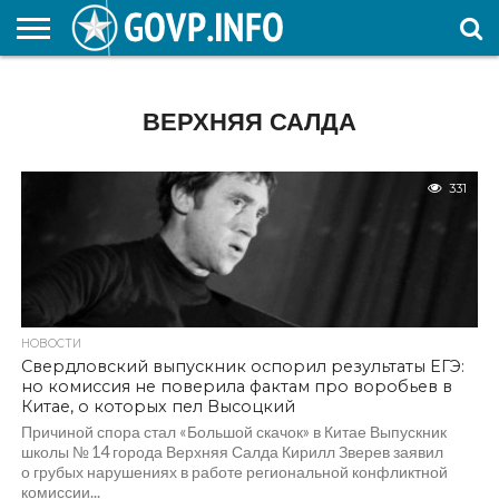
НОВОСТИ
ОБЩЕСТВО
ЭКОНОМИКА
ПОЛИТИКА
ПРОИСШЕСТВИЯ
НАУКА И
КУЛЬТУРА
ЖКХ
СПОРТ
АВТОРСКОЕ
ИНТЕРЕСНОЕ
ОБРАЗОВАНИЕ
ВЕРХНЯЯ САЛДА
331
НОВОСТИ
Свердловский выпускник оспорил результаты ЕГЭ:
но комиссия не поверила фактам про воробьев в
Китае, о которых пел Высоцкий
Причиной спора стал «Большой скачок» в Китае Выпускник
школы № 14 города Верхняя Салда Кирилл Зверев заявил
о грубых нарушениях в работе региональной конфликтной
комиссии...