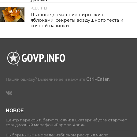
РЕЦЕПТЫ
343
Пышные домашние пирожки с
яблоками: секреты воздушного теста и
сочной начинки
Нашли ошибку? Выделите её и нажмите
Ctrl+Enter
.
НОВОЕ
Центр перекрыт, бегут тысячи: в Екатеринбурге стартует
грандиозный марафон «Европа-Азия»
Выборы-2026 на Урале: избирком раскрыл число