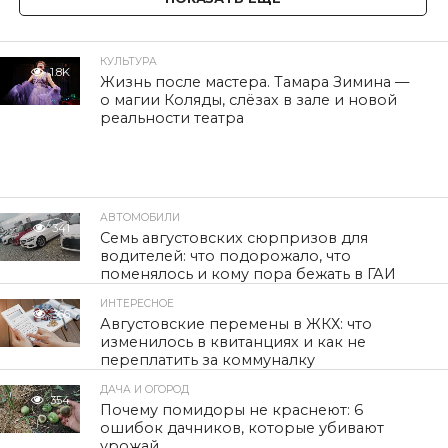
КУЛЬТУРА
1.8K
Жизнь после мастера. Тамара Зимина —
о магии Коляды, слёзах в зале и новой
реальности театра
АВТОМОБИЛИ
341
Семь августовских сюрпризов для
водителей: что подорожало, что
поменялось и кому пора бежать в ГАИ
ИНТЕРЕСНОЕ
366
Августовские перемены в ЖКХ: что
изменилось в квитанциях и как не
переплатить за коммуналку
ДАЧА И ОГОРОД
354
Почему помидоры не краснеют: 6
ошибок дачников, которые убивают
урожай