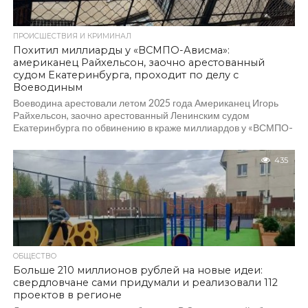
ПРОИСШЕСТВИЯ И КРИМИНАЛ
Похитил миллиарды у «ВСМПО-Ависма»:
американец Райхельсон, заочно арестованный
судом Екатеринбурга, проходит по делу с
Воеводиным
Воеводина арестовали летом 2025 года Американец Игорь
Райхельсон, заочно арестованный Ленинским судом
Екатеринбурга по обвинению в краже миллиардов у «ВСМПО-
Ависма», проходит вместе с экс-гендиректором этой
компании...
435
ОБЩЕСТВО
Больше 210 миллионов рублей на новые идеи:
свердловчане сами придумали и реализовали 112
проектов в регионе