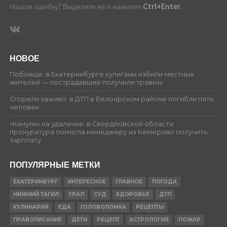
Нашли ошибку? Выделите её и нажмите
Ctrl+Enter
.
НОВОЕ
Побоище: в Екатеринбурге хулиганы избили местных
жителей — пострадавшие получили травмы
Сгорели заживо: в ДТП в Белоярском районе погибли пять
человек
«Кинули» на удаленке: в Свердловской области
прокуратура помогла менеджеру из Кемерово получить
зарплату
ПОПУЛЯРНЫЕ МЕТКИ
ЕКАТЕРИНБУРГ
ИНТЕРЕСНОЕ
ГЛАВНОЕ
ПОГОДА
НИЖНИЙ ТАГИЛ
УРАЛ
СУД
ЗДОРОВЬЕ
ДТП
КУЛИНАРИЯ
ЕДА
ГОЛОВОЛОМКА
РЕЦЕПТЫ
ПРАВОПИСАНИЕ
ДЕТИ
РЕЦЕПТ
АСТРОЛОГИЯ
ПОЖАР