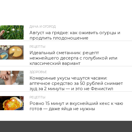
ДАЧА И ОГОРОД
41
Август на грядке: как оживить огурцы и
продлить плодоношение
РЕЦЕПТЫ
60
Идеальный сметанник: рецепт
нежнейшего десерта с голубикой или
классический вариант
ЗДОРОВЬЕ
132
Комариные укусы чешутся часами:
аптечное средство за 50 рублей снимает
зуд за 2 минуты — и это не Фенистил
РЕЦЕПТЫ
99
Ровно 15 минут и вкуснейший кекс к чаю
готов — даже яйца не нужны