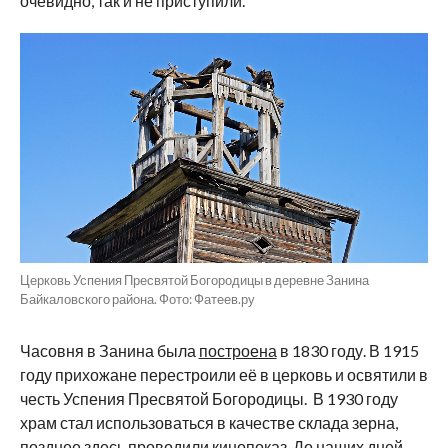
очевидно, так и не приступили.
Церковь Успения Пресвятой Богородицы в деревне Занина
Байкаловского района. Фото: Фатеев.ру
Часовня в Занина была
построена
в 1830 году. В 1915
году прихожане перестроили её в церковь и освятили в
честь Успения Пресвятой Богородицы. В 1930 году
храм стал использоваться в качестве склада зерна,
позднее здесь проводили кинопоказ. До наших дней