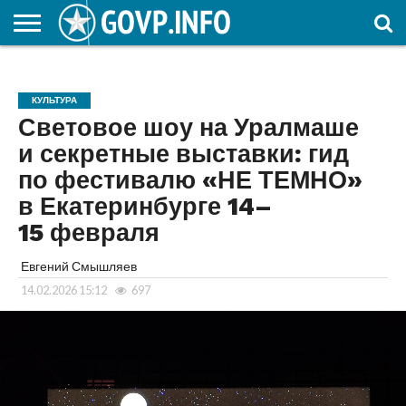
НОВОСТИ
ОБЩЕСТВО
ЭКОНОМИКА
ПОЛИТИКА
ПРОИСШЕСТВИЯ
НАУКА И
КУЛЬТУРА
ЖКХ
СПОРТ
АВТОРСКОЕ
ИНТЕРЕСНОЕ
ОБРАЗОВАНИЕ
КУЛЬТУРА
Световое шоу на Уралмаше
и секретные выставки: гид
по фестивалю «НЕ ТЕМНО»
в Екатеринбурге 14–
15 февраля
Евгений Смышляев
14.02.2026 15:12
697