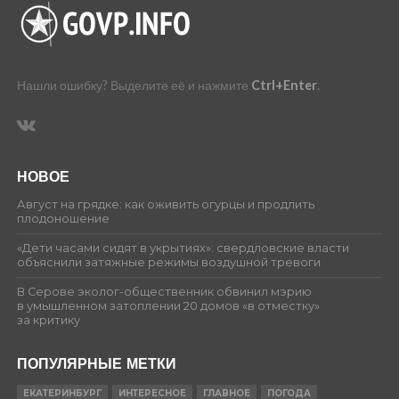
Нашли ошибку? Выделите её и нажмите
Ctrl+Enter
.
НОВОЕ
Август на грядке: как оживить огурцы и продлить
плодоношение
«Дети часами сидят в укрытиях»: свердловские власти
объяснили затяжные режимы воздушной тревоги
В Серове эколог-общественник обвинил мэрию
в умышленном затоплении 20 домов «в отместку»
за критику
ПОПУЛЯРНЫЕ МЕТКИ
ЕКАТЕРИНБУРГ
ИНТЕРЕСНОЕ
ГЛАВНОЕ
ПОГОДА