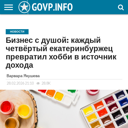
НОВОСТИ
ОБЩЕСТВО
ЭКОНОМИКА
ПОЛИТИКА
ПРОИСШЕСТВИЯ
НАУКА И
КУЛЬТУРА
ЖКХ
СПОРТ
АВТОРСКОЕ
ИНТЕРЕСНОЕ
ОБРАЗОВАНИЕ
НОВОСТИ
Бизнес с душой: каждый
четвёртый екатеринбуржец
превратил хобби в источник
дохода
Варвара Якушева
28.02.2026 21:10
28.8K