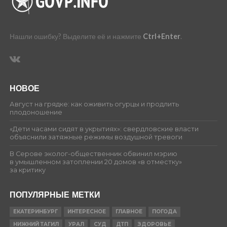
Нашли ошибку? Выделите её и нажмите
Ctrl+Enter
.
НОВОЕ
Август на грядке: как оживить огурцы и продлить
плодоношение
«Дети часами сидят в укрытиях»: свердловские власти
объяснили затяжные режимы воздушной тревоги
В Серове эколог-общественник обвинил мэрию
в умышленном затоплении 20 домов «в отместку»
за критику
ПОПУЛЯРНЫЕ МЕТКИ
ЕКАТЕРИНБУРГ
ИНТЕРЕСНОЕ
ГЛАВНОЕ
ПОГОДА
НИЖНИЙ ТАГИЛ
УРАЛ
СУД
ДТП
ЗДОРОВЬЕ