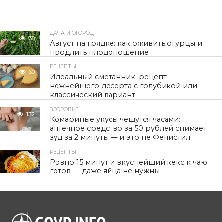
ДАЧА И ОГОРОД
38
Август на грядке: как оживить огурцы и
продлить плодоношение
РЕЦЕПТЫ
60
Идеальный сметанник: рецепт
нежнейшего десерта с голубикой или
классический вариант
ЗДОРОВЬЕ
132
Комариные укусы чешутся часами:
аптечное средство за 50 рублей снимает
зуд за 2 минуты — и это не Фенистил
РЕЦЕПТЫ
99
Ровно 15 минут и вкуснейший кекс к чаю
готов — даже яйца не нужны