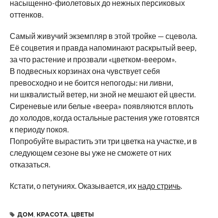
насыщенно-фиолетовых до нежных персиковых
оттенков.
Самый живучий экземпляр в этой тройке — сцевола.
Её соцветия и правда напоминают раскрытый веер,
за что растение и прозвали «цветком-веером».
В подвесных корзинах она чувствует себя
превосходно и не боится непогоды: ни ливни,
ни шквалистый ветер, ни зной не мешают ей цвести.
Сиреневые или белые «веера» появляются вплоть
до холодов, когда остальные растения уже готовятся
к периоду покоя.
Попробуйте вырастить эти три цветка на участке, и в
следующем сезоне вы уже не сможете от них
отказаться.
Кстати, о петуниях. Оказывается, их
надо стричь
.
ДОМ
,
КРАСОТА
,
ЦВЕТЫ