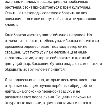
останавливались и рассматривали необычные
растения, стоит присмотреться к трём культурам.
Опытные цветоводы советуют обратить на них
внимание — все они цветут всё лето и не доставляют
хлопот.
Калибрахоа часто путают с обычной петунией. Но
отличить её просто: стебель у калибрахоа жёстче и со
временем одревесневает, поэтому ветер ей не
страшен. Куст густо усыпан мелкими цветками-
колокольчиками, которые собираются в плотный
цветущий шар. Засохшие бутоны опадают сами, так что
обрывать их вручную не придётся.
Для подвесных кашпо, которые весь день висят под
открытым солнцем, лучше вербены гибридной не
найти. Она спокойно переносит засуху и не
разваливается после ливня. Соцветия похожи на
аккуратные шапочки, а цветовая гамма тянется от