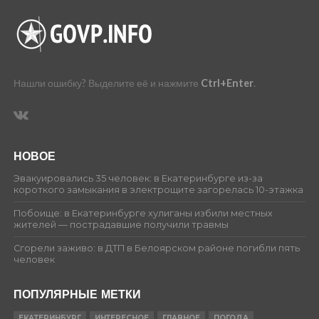
Нашли ошибку? Выделите её и нажмите
Ctrl+Enter
.
НОВОЕ
Эвакуировались 35 человек: в Екатеринбурге из-за
короткого замыкания в электрощите загорелась 10-этажка
Побоище: в Екатеринбурге хулиганы избили местных
жителей — пострадавшие получили травмы
Сгорели заживо: в ДТП в Белоярском районе погибли пять
человек
ПОПУЛЯРНЫЕ МЕТКИ
ЕКАТЕРИНБУРГ
ИНТЕРЕСНОЕ
ГЛАВНОЕ
ПОГОДА