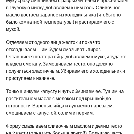
Муку сразу смешиваем с разрыхлителем и просеиваем
в глубокую миску, добавляем к ним соль. Сливочное
масло достаём заранее из холодильника (чтобы оно
было комнатной температуры) и растираем его с
мукой.
Отделяем от одного яйца желток и пока что
откладываем — им будем смазывать пирог.
Оставшиеся полтора яйца добавляем к муке, и туда же
кладём сметану. Замешиваем тесто, оно должно
получиться эластичным. Убираем его в холодильник и
приступаем к начинке.
Тонко шинкуем капусту и чуть обминаем её. Тушим на
растительном масле с молоком под крышкой до
готовности. Варёные яйца и лук мелко нарезаем,
смешиваем с капустой, солим и перчим.
Форму смазываем сливочным маслом и делим тесто
на 2 части (одна чуть больше другой). Большую часть