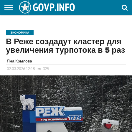
НОВОСТИ
ОБЩЕСТВО
ЭКОНОМИКА
ПОЛИТИКА
ПРОИСШЕСТВИЯ
НАУКА И
КУЛЬТУРА
ЖКХ
СПОРТ
АВТОРСКОЕ
ИНТЕРЕСНОЕ
ОБРАЗОВАНИЕ
ЭКОНОМИКА
В Реже создадут кластер для
увеличения турпотока в 5 раз
Яна Крылова
02.03.2026 12:18
325