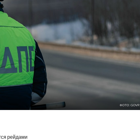
ФОТО: GOVP.
тся рейдами