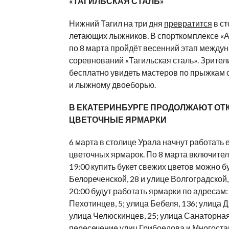
«ТАГИЛЬСКАЯ СТАЛЬ»
Нижний Тагил на три дня
превратится
в ст
летающих лыжников. В спорткомплексе «Аи
по 8 марта пройдёт весенний этап между
соревнований «Тагильская сталь». Зрител
бесплатно увидеть мастеров по прыжкам 
и лыжному двоеборью.
В ЕКАТЕРИНБУРГЕ ПРОДОЛЖАЮТ О
ЦВЕТОЧНЫЕ ЯРМАРКИ
6 марта в столице Урала начнут работать 
цветочных ярмарок. По 8 марта включитель
19:00 купить букет свежих цветов можно б
Белореченской, 28 и улице Волгоградской, 
20:00 будут работать ярмарки по адресам:
Пехотинцев, 5; улица Бебеля, 136; улица Д
улица Челюскинцев, 25; улица Санаторная,
пересечение улиц Грибоедова и Многоста