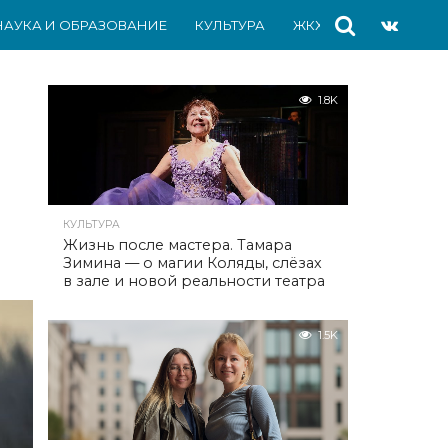
НАУКА И ОБРАЗОВАНИЕ
КУЛЬТУРА
ЖКХ
СПОРТ
АВ
1.8K
КУЛЬТУРА
Жизнь после мастера. Тамара
Зимина — о магии Коляды, слёзах
в зале и новой реальности театра
1.5K