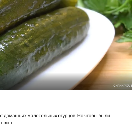
СКРИН YOU
я от домашних малосольных огурцов. Но чтобы были
товить.