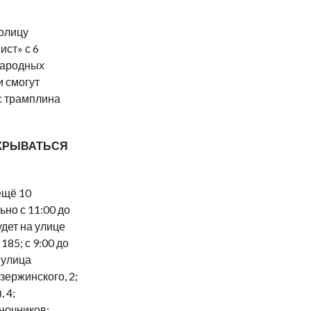
олицу
ст» с 6
народных
и смогут
с трамплина
ТКРЫВАТЬСЯ
ещё 10
но с 11:00 до
удет на улице
185; с 9:00 до
 улица
зержинского, 2;
 4;
ночников;