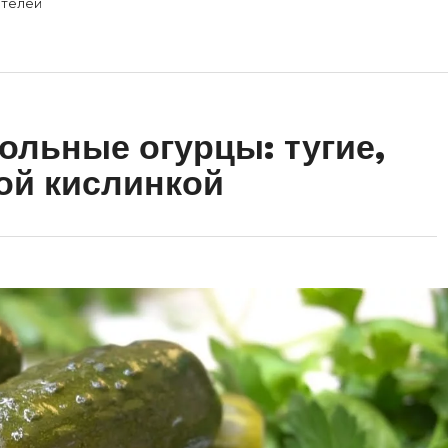
телей
льные огурцы: тугие,
кой кислинкой