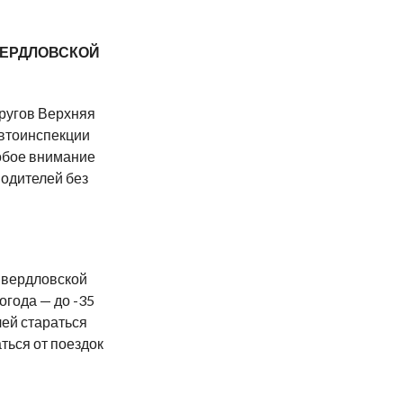
ВЕРДЛОВСКОЙ
кругов Верхняя
втоинспекции
обое внимание
водителей без
 Свердловской
огода — до -35
лей стараться
ться от поездок