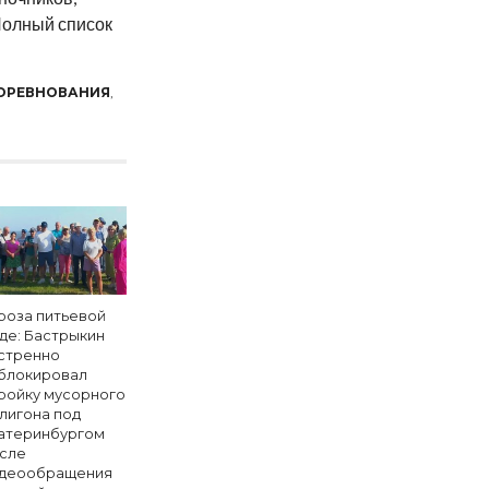
 Полный список
ОРЕВНОВАНИЯ
,
роза питьевой
де: Бастрыкин
стренно
блокировал
ройку мусорного
лигона под
атеринбургом
сле
деообращения