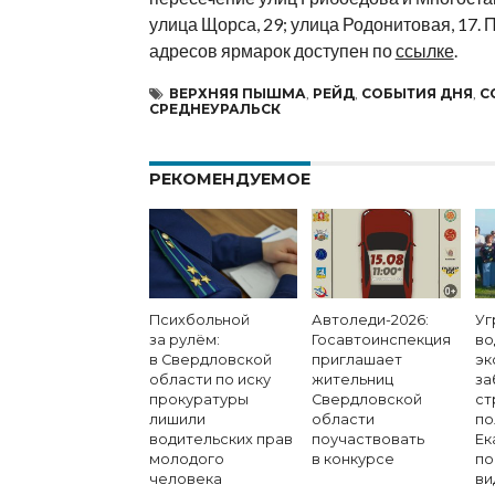
улица Щорса, 29; улица Родонитовая, 17.
адресов ярмарок доступен по
ссылке
.
ВЕРХНЯЯ ПЫШМА
,
РЕЙД
,
СОБЫТИЯ ДНЯ
,
С
СРЕДНЕУРАЛЬСК
РЕКОМЕНДУЕМОЕ
Психбольной
Автоледи-2026:
Уг
за рулём:
Госавтоинспекция
во
в Свердловской
приглашает
эк
области по иску
жительниц
за
прокуратуры
Свердловской
ст
лишили
области
по
водительских прав
поучаствовать
Ек
молодого
в конкурсе
по
человека
ви