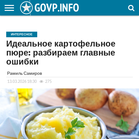
НОВОСТИ
ОБЩЕСТВО
ЭКОНОМИКА
ПОЛИТИКА
ПРОИСШЕСТВИЯ
НАУКА И
КУЛЬТУРА
ЖКХ
СПОРТ
АВТОРСКОЕ
ИНТЕРЕСНОЕ
ОБРАЗОВАНИЕ
ИНТЕРЕСНОЕ
Идеальное картофельное
пюре: разбираем главные
ошибки
Рамиль Самиров
13.03.2026 18:30
275