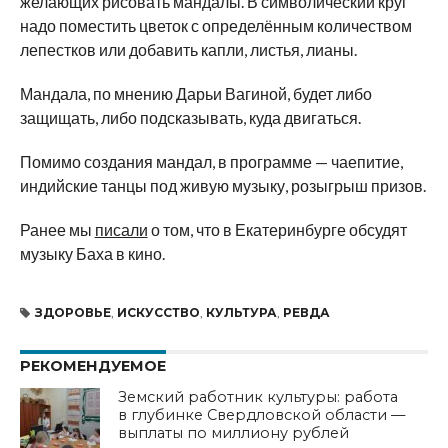
желающих рисовать мандалы. В символический круг
надо поместить цветок с
определённым количеством
лепестков или добавить капли, листья, лианы.
Мандала, по
мнению Дарьи Вагиной, будет либо
защищать, либо подсказывать, куда двигаться.
Помимо создания мандал, в
программе
—
чаепитие,
индийские танцы под живую музыку, розыгрыш призов.
Ранее мы
писали
о том, что в
Екатеринбурге обсудят
музыку Баха в
кино.
ЗДОРОВЬЕ
,
ИСКУССТВО
,
КУЛЬТУРА
,
РЕВДА
РЕКОМЕНДУЕМОЕ
Земский работник культуры: работа
в глубинке Свердловской области —
выплаты по миллиону рублей