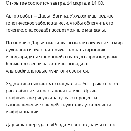
Открытие состоится завтра, 14
марта, в
14:00.
Автор работ
—
Дарья Вагина. У
художницы редкое
генетическое заболевание, и, чтобы облегчить его
течение, она создаёт всевозможные мандалы.
По
мнению Дарьи, выставка позволит окунуться в
мир
духовного искусства, почувствовать гармонию
и
подзарядиться энергией от
каждого произведения.
Кроме того, если на
картины попадают
ультрафиолетовые лучи, они светятся.
Художница считает, что мандалы
—
быстрый способ
расслабиться и
восстановить силы. Яркие
графические рисунки запускают процессы
самоисцеления: они действуют как аутотренинги
и
аффирмации.
Дарья, как
передают
«
Ревда Новости
»
, научит всех