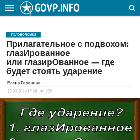
НОВОСТИ
ОБЩЕСТВО
ЭКОНОМИКА
ПОЛИТИКА
ПРОИСШЕСТВИЯ
НАУКА И
КУЛЬТУРА
ЖКХ
СПОРТ
АВТОРСКОЕ
ИНТЕРЕСНОЕ
ОБРАЗОВАНИЕ
ГОЛОВОЛОМКИ
Прилагательное с подвохом:
глазИрованное
или глазирОванное — где
будет стоять ударение
Елена Гаранина
25.03.2026 19:24
288