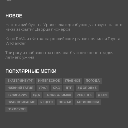
НОВОЕ
Настоящий бунт на Урале: екатеринбуржцы атакуют власть
из-за закрытия Дворца пионеров
Клон RAV4 из Китая: на российском рынке появился Toyota
Wildlander
Три рагу из кабачков за полчаса: быстрые рецепты для
летнего ужина
ПОПУЛЯРНЫЕ МЕТКИ
ЕКАТЕРИНБУРГ
ИНТЕРЕСНОЕ
ГЛАВНОЕ
ПОГОДА
НИЖНИЙ ТАГИЛ
УРАЛ
СУД
ДТП
ЗДОРОВЬЕ
КУЛИНАРИЯ
ЕДА
ГОЛОВОЛОМКА
РЕЦЕПТЫ
ДЕТИ
ПРАВОПИСАНИЕ
РЕЦЕПТ
ПОЖАР
АСТРОЛОГИЯ
ГОРОСКОП