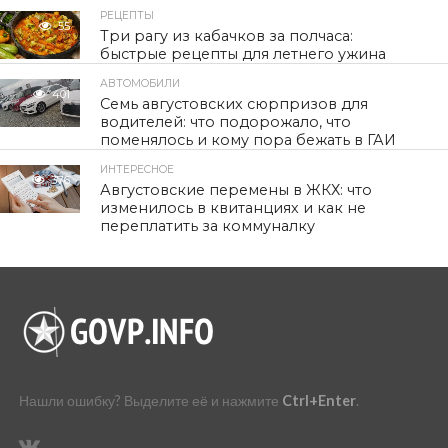
РЕЦЕПТЫ
55
Три рагу из кабачков за полчаса:
быстрые рецепты для летнего ужина
АВТОМОБИЛИ
401
Семь августовских сюрпризов для
водителей: что подорожало, что
поменялось и кому пора бежать в ГАИ
ИНТЕРЕСНОЕ
376
Августовские перемены в ЖКХ: что
изменилось в квитанциях и как не
переплатить за коммуналку
Нашли ошибку? Выделите её и нажмите
Ctrl+Enter
.