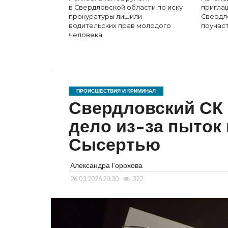
в Свердловской области по иску
пригла
прокуратуры лишили
Свердл
водительских прав молодого
поучаст
человека
ПРОИСШЕСТВИЯ И КРИМИНАЛ
Свердловский СК 
дело из-за пыток
Сысертью
Александра Горохова
26.03.2026 20:30
322