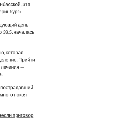
нбасской, 31а,
еринбург».
едующий день
 38,5, началась
ю, которая
деление. Прийти
ю лечения —
е.
 пострадавший
ёмного покоя
несли приговор