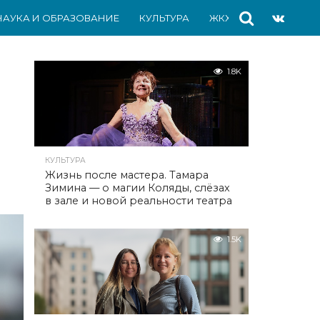
НАУКА И ОБРАЗОВАНИЕ
КУЛЬТУРА
ЖКХ
СПОРТ
АВ
1.8K
КУЛЬТУРА
Жизнь после мастера. Тамара
Зимина — о магии Коляды, слёзах
в зале и новой реальности театра
1.5K