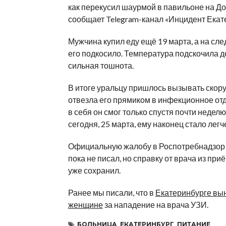
как перекусил шаурмой в павильоне на До
сообщает Telegram-канал «Инцидент Екат
Мужчина купил еду ещё 19 марта, а на сл
его подкосило. Температура подскочила до
сильная тошнота.
В итоге уральцу пришлось вызывать скору
отвезла его прямиком в инфекционное от
в себя он смог только спустя почти недел
сегодня, 25 марта, ему наконец стало легч
Официальную жалобу в Роспотребнадзор
пока не писал, но справку от врача из при
уже сохранил.
Ранее мы писали, что в
Екатеринбурге вы
женщине
за нападение на врача УЗИ.
БОЛЬНИЦА
,
ЕКАТЕРИНБУРГ
,
ПИТАНИЕ