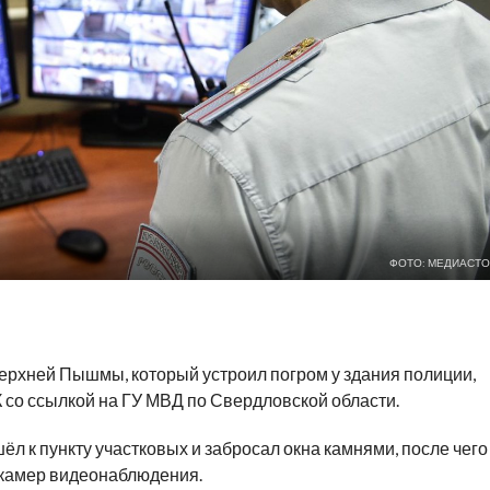
ФОТО: МЕДИАСТО
ерхней Пышмы, который устроил погром у здания полиции,
 со ссылкой на ГУ МВД по Свердловской области.
л к пункту участковых и забросал окна камнями, после чего
 камер видеонаблюдения.