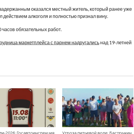
 задержанным оказался местный житель, который ранее уже
л действием алкоголя и полностью признал вину.
0 часов обязательных работ.
рудница маркетплейса с парнем надругались
над 19-летней
ди-2026: Госавтоинспекция
Угроза питьевой воде: Бастрыкин