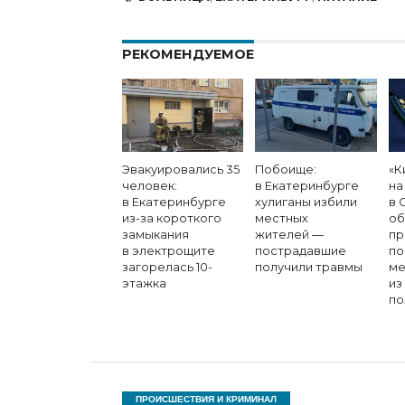
РЕКОМЕНДУЕМОЕ
Эвакуировались 35
Побоище:
«К
человек:
в Екатеринбурге
на
в Екатеринбурге
хулиганы избили
в 
из-за короткого
местных
об
замыкания
жителей —
пр
в электрощите
пострадавшие
по
загорелась 10-
получили травмы
ме
этажка
из
по
ПРОИСШЕСТВИЯ И КРИМИНАЛ