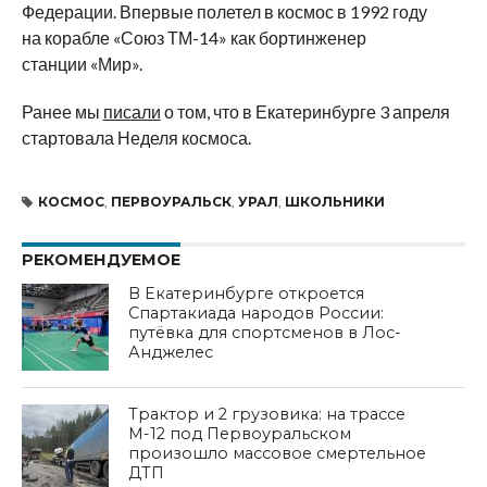
Федерации. Впервые полетел в
космос в
1992 году
на
корабле
«
Союз
ТМ-14
»
как бортинженер
станции
«
Мир
»
.
Ранее мы
писали
о
том, что в
Екатеринбурге 3 апреля
стартовала Неделя космоса.
КОСМОС
,
ПЕРВОУРАЛЬСК
,
УРАЛ
,
ШКОЛЬНИКИ
РЕКОМЕНДУЕМОЕ
В Екатеринбурге откроется
Спартакиада народов России:
путёвка для спортсменов в Лос-
Анджелес
Трактор и 2 грузовика: на трассе
М-12 под Первоуральском
произошло массовое смертельное
ДТП