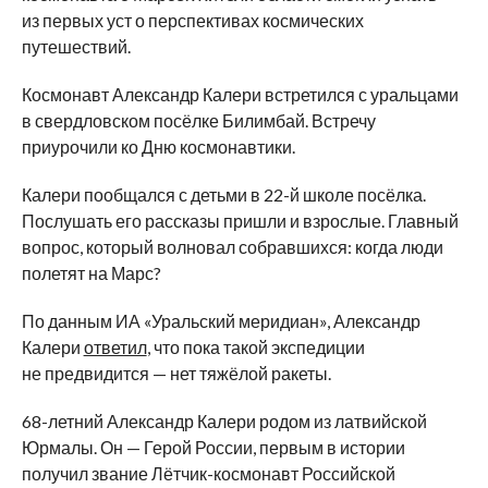
из
первых уст о
перспективах космических
путешествий.
Космонавт Александр Калери встретился с
уральцами
в
свердловском посёлке Билимбай. Встречу
приурочили ко
Дню космонавтики.
Калери пообщался с
детьми в
22-й
школе посёлка.
Послушать его рассказы пришли и
взрослые. Главный
вопрос, который волновал собравшихся: когда люди
полетят на
Марс?
По
данным ИА
«
Уральский меридиан
»
, Александр
Калери
ответил
, что пока такой экспедиции
не
предвидится
—
нет тяжёлой ракеты.
68-летний
Александр Калери родом из
латвийской
Юрмалы. Он
—
Герой России, первым в
истории
получил звание
Лётчик-космонавт
Российской