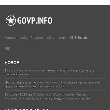
Нашли ошибку? Выделите её и нажмите
Ctrl+Enter
.
НОВОЕ
Три рагу из кабачков за полчаса: быстрые рецепты для
летнего ужина
Центр перекрыт, бегут тысячи: в Екатеринбурге стартует
грандиозный марафон «Европа-Азия»
Выборы-2026 на Урале: избирком раскрыл число
отсеявшихся кандидатов и утвердил списки партий