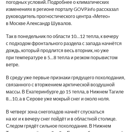
погодных условий. Подробнее о климатических
изменениях в регионе порталу GOVP.info рассказал
руководитель прогностического центра «Метео»
в Москве Александр Шувалов.
Так в понедельник по области 10…12 тепла, к вечеру
с подходом фронтального раздела с запада начнётся
дождь, который продлится весь вторник, но уже
при температуре в 5…8 тепла и резком порывистом
ветре.
В среду уже первые признаки грядущего похолодания,
связанного с вторжением арктической воздушной
массы. В Екатеринбурге до 15 тепла, в Нижнем Тагиле
8…10, а в Серове уже мокрый снег и около ноля.
В четверг зона снегопадов начнёт спускаться
на юг и к вечеру снег пойдёт и в областной столице.
Следом грядёт сильное похолодание. В Нижнем