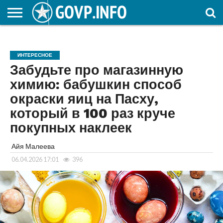
НОВОСТИ
ОБЩЕСТВО
ЭКОНОМИКА
ПОЛИТИКА
ПРОИСШЕСТВИЯ
НАУКА И
КУЛЬТУРА
ЖКХ
СПОРТ
АВТОРСКОЕ
ИНТЕРЕСНОЕ
ОБРАЗОВАНИЕ
ИНТЕРЕСНОЕ
Забудьте про магазинную
химию: бабушкин способ
окраски яиц на Пасху,
который в 100 раз круче
покупных наклеек
Айя Малеева
06.04.2026 17:01
396