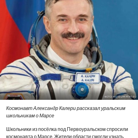
ФОТО: MUSEUM.MIPT.RU
Космонавт Александр Калери рассказал уральским
школьникам о
Марсе
Школьники из посёлка под Первоуральском спросили
космонавта о
Марсе. Жители области смогли узнать