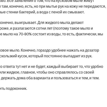
ово. Все заявления о том, что на кусковом мыле живут
 там, конечно, есть, но при мытье рук на кожу не передаются,
ые стенки бактерий, а вода с пеной их смывают.
 конечно, выигрывает. Для жидкого мыла делают
роже, и разлагаются сотни лет (поэтому такое мыло и
е мыло на 70-80% состоит из воды, то есть, фактически, мы
овое мыло. Конечно, гораздо удобнее нажать на дозатор
кользкий кусок, который постоянно выпадает из рук.
 ответа тут нет и не будет, каждый выбирает то, что удобно
или жидкое, главное, чтобы оно справлялось со своей
держать дома оба варианта и пользоваться и тем, и тем.
тить подоконник.