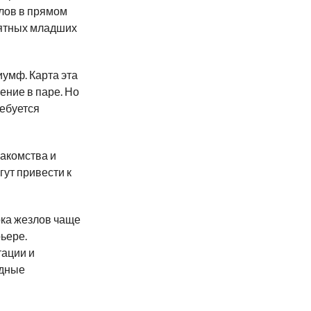
злов в прямом
иятных младших
иумф. Карта эта
ение в паре. Но
ребуется
акомства и
гут привести к
рка жезлов чаще
ьере.
тации и
одные