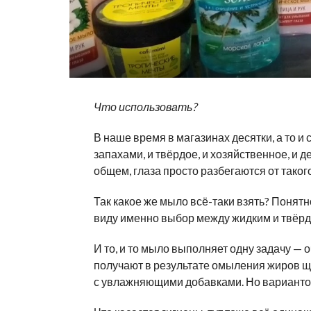
Что использовать?
В наше время в магазинах десятки, а то 
запахами, и твёрдое, и хозяйственное, и де
общем, глаза просто разбегаются от таког
Так какое же мыло всё-таки взять? Понятн
виду именно выбор между жидким и твёрды
И то, и то мыло выполняет одну задачу — 
получают в результате омыления жиров щ
с увлажняющими добавками. Но вариантов 