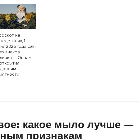
роскоп на
недельник, 1
ня 2026 года: для
ех знаков
диака — Овнам
открытия,
долеям —
иятности
вое: какое мыло лучше —
зным признакам