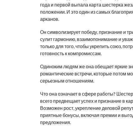
года и первой выпала карта шестерка же
положении. И это один из самых благопр
арканов.
Он символизирует победу, признание и тр
сулит гармонию, взаимопонимание и уваж
только для того, чтобы укрепить союз, пот
готовность к компромиссам.
Одиноким людям же она обещает яркие зн
романтические встречи, которые потом мо
серьезным отношениям.
Что она означает в сфере работы? Шесте
всего предвещает успех и признание в кар
Возможен рост, укрепление деловой репу
приятные бонусы, включая премии и выг
предложения.