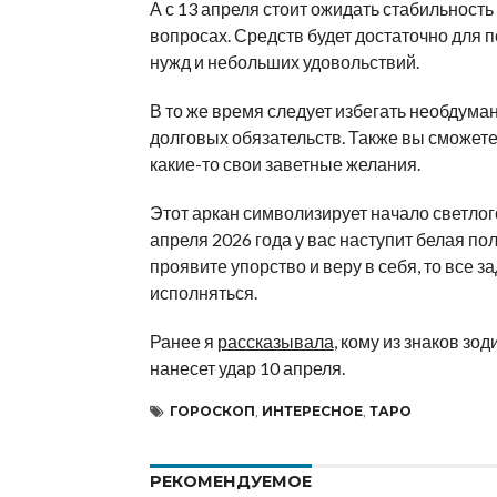
А с 13 апреля стоит ожидать стабильност
вопросах. Средств будет достаточно для
нужд и небольших удовольствий.
В то же время следует избегать необдуман
долговых обязательств. Также вы сможет
какие-то свои заветные желания.
Этот аркан символизирует начало светлог
апреля 2026 года у вас наступит белая по
проявите упорство и веру в себя, то все з
исполняться.
Ранее я
рассказывала
, кому из знаков зод
нанесет удар 10 апреля.
ГОРОСКОП
,
ИНТЕРЕСНОЕ
,
ТАРО
РЕКОМЕНДУЕМОЕ