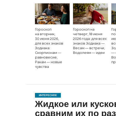
Гороскоп
Гороскоп на
Го
на вторник,
четверг, 18 июня
по
30 июня 2026,
2026 года: для всех
ию
для всех знаков
знаков Зодиака —
вс
Зодиака:
Весам — встречи,
Зо
Скорпионам —
Водолеям — идеи
— 
равновесие,
Во
Ракам — новые
пр
чувства
ИНТЕРЕСНОЕ
Жидкое или куско
сравним их по ра