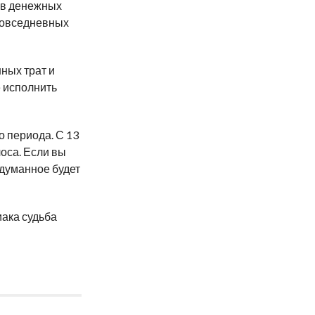
ь в денежных
 повседневных
ных трат и
е исполнить
о периода. С 13
лоса. Если вы
адуманное будет
иака судьба