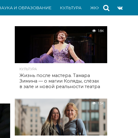
НАУКА И ОБРАЗОВАНИЕ
КУЛЬТУРА
ЖКХ
СПОРТ
АВ
1.8K
КУЛЬТУРА
Жизнь после мастера. Тамара
Зимина — о магии Коляды, слёзах
в зале и новой реальности театра
1.5K