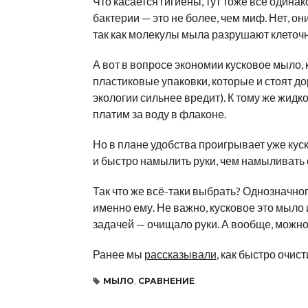
Что касается гигиены, тут тоже всё одинак
бактерии — это не более, чем миф. Нет, они
так как молекулы мыла разрушают клеточн
А вот в вопросе экономии кусковое мыло,
пластиковые упаковки, которые и стоят до
экологии сильнее вредит). К тому же жидко
платим за воду в флаконе.
Но в плане удобства проигрывает уже куск
и быстро намылить руки, чем намыливать с
Так что же всё-таки выбрать? Однозначного
именно ему. Не важно, кусковое это мыло 
задачей — очищало руки. А вообще, можно 
Ранее мы
рассказывали
, как быстро очис
МЫЛО
,
СРАВНЕНИЕ