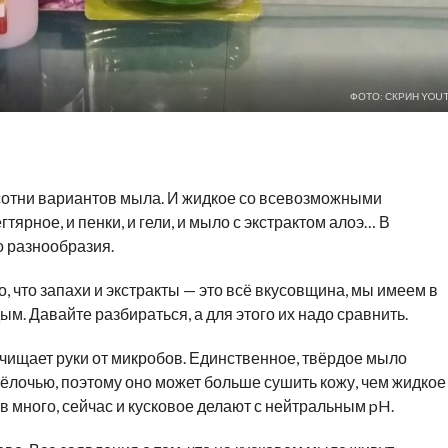
ФОТО: СКРИН YOU
и сотни вариантов мыла. И жидкое со всевозможными
гтярное, и пенки, и гели, и мыло с экстрактом алоэ… В
о разнообразия.
о, что запахи и экстракты — это всё вкусовщина, мы имеем в
м. Давайте разбираться, а для этого их надо сравнить.
очищает руки от микробов. Единственное, твёрдое мыло
ёлочью, поэтому оно может больше сушить кожу, чем жидкое
много, сейчас и кусковое делают с нейтральным pH.