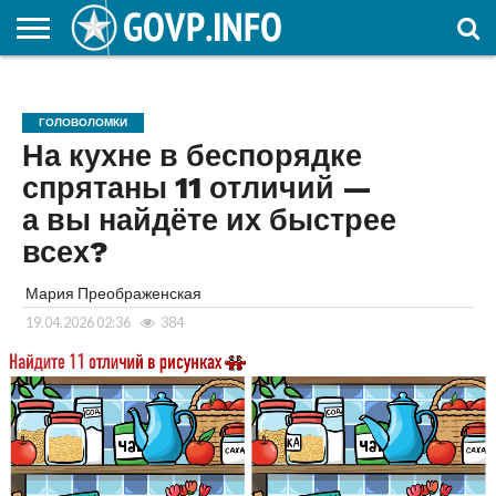
НОВОСТИ
ОБЩЕСТВО
ЭКОНОМИКА
ПОЛИТИКА
ПРОИСШЕСТВИЯ
НАУКА И
КУЛЬТУРА
ЖКХ
СПОРТ
АВТОРСКОЕ
ИНТЕРЕСНОЕ
ОБРАЗОВАНИЕ
ГОЛОВОЛОМКИ
На кухне в беспорядке
спрятаны 11 отличий —
а вы найдёте их быстрее
всех?
Мария Преображенская
19.04.2026 02:36
384