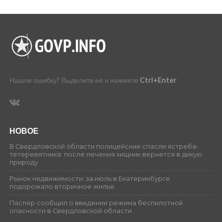
Нашли ошибку? Выделите её и нажмите
Ctrl+Enter
.
НОВОЕ
В Свердловской области полицейские спасли ястреба-
тетеревятника: после лечения хищник вернется в дикую
природу
Рынок недвижимости: за июль в Екатеринбурге
подорожало вторичное жилье
Паслер сообщил о введении режима беспилотной
опасности в Свердловской области