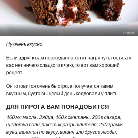
UNSPLASH
Ну очень вкусно
Если вдруг к вам неожиданно хотят нагрянуть гости, а у
вас нет ничего сладкого к чаю, то вот вам хороший
рецепт.
Он готовится очень быстро, а получается таким
вкусным, будто вы целый день колдовали у плиты.
ДЛЯ ПИРОГА ВАМ ПОНАДОБИТСЯ
100 мл масла, 3 яйца, 100 г сметаны, 200 г сахара,
щепотка соли, пакетик разрыхлителя, 250 грамм
муки, ванилин по вкусу, вишня или другие ягоды,