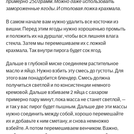
примерно 250 грамм. Можно даже использовать
замороженные ягоды. И столовая ложка крахмала.
В самом начале вам нужно удалить все косточки из
вишни. Перед этим ягоды нужно хорошенько промыть
и положить их на дуршлаг, чтобы вся лишняя влага
стекла. Затем мы перемешиваем их с ложкой
крахмала. Так внутри пирога будет сок ягод.
Дальше в глубокой миске соединяем растительное
масло и яйцо. Нужно взбить эту смесь до густоты. Для
этого вам понадобится блендер. Смесь должна
получиться светлой и по консистенции немного
кремовой. Дальше взбиваем 2 яйца с сахаром
примерно пару минут, пока масса не станет светлой, —
и так у вас пирог будет пышным. Дальше две эти массы
нужно соединить между собой, хорошо перемешайте
их и добавьте к ним сметану, и снова немножко
взбейте. А потом перемешиваем венчиком. Важно,