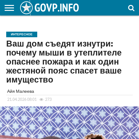
НОВОСТИ
ОБЩЕСТВО
ЭКОНОМИКА
ПОЛИТИКА
ПРОИСШЕСТВИЯ
НАУКА И
КУЛЬТУРА
ЖКХ
СПОРТ
АВТОРСКОЕ
ИНТЕРЕСНОЕ
ОБРАЗОВАНИЕ
ИНТЕРЕСНОЕ
Ваш дом съедят изнутри:
почему мыши в утеплителе
опаснее пожара и как один
жестяной пояс спасет ваше
имущество
Айя Малеева
21.04.2026 08:01
273