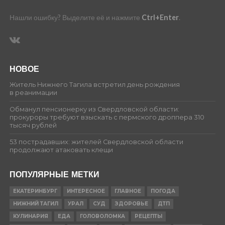
Нашли ошибку? Выделите её и нажмите
Ctrl+Enter
.
НОВОЕ
Житель Нижнего Тагила встретил день рождения
в реанимации
Обманул пенсионерку из Свердловской области:
прокуроры требуют взыскать с пермского дроппера 310
тысяч рублей
53 пострадавших: жителей Свердловской области
продолжают атаковать клещи
ПОПУЛЯРНЫЕ МЕТКИ
ЕКАТЕРИНБУРГ
ИНТЕРЕСНОЕ
ГЛАВНОЕ
ПОГОДА
НИЖНИЙ ТАГИЛ
УРАЛ
СУД
ЗДОРОВЬЕ
ДТП
КУЛИНАРИЯ
ЕДА
ГОЛОВОЛОМКА
РЕЦЕПТЫ