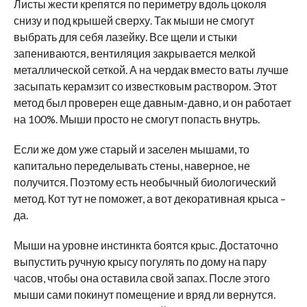
Листы жести крепятся по периметру вдоль цоколя
снизу и под крышей сверху. Так мыши не смогут
выбрать для себя лазейку. Все щели и стыки
запениваются, вентиляция закрывается мелкой
металлической сеткой. А на чердак вместо ваты лучше
засыпать керамзит со известковым раствором. Этот
метод был проверен еще давным-давно, и он работает
на 100%. Мыши просто не смогут попасть внутрь.
Если же дом уже старый и заселен мышами, то
капитально переделывать стены, наверное, не
получится. Поэтому есть необычный биологический
метод. Кот тут не поможет, а вот декоративная крыса –
да.
Мыши на уровне инстинкта боятся крыс. Достаточно
выпустить ручную крысу погулять по дому на пару
часов, чтобы она оставила свой запах. После этого
мыши сами покинут помещение и вряд ли вернутся.