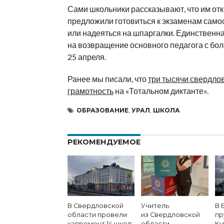
Сами школьники рассказывают, что им от
предложили готовиться к экзаменам само
или надеяться на шпаргалки. Единственн
на возвращение основного педагога с бо
25 апреля.
Ранее мы писали, что
три тысячи свердло
грамотность
на «Тотальном диктанте».
ОБРАЗОВАНИЕ
,
УРАЛ
,
ШКОЛА
РЕКОМЕНДУЕМОЕ
В Свердловской
Учитель
В 
области провели
из Свердловской
пр
капремонт 14 школ:
области —
Ку