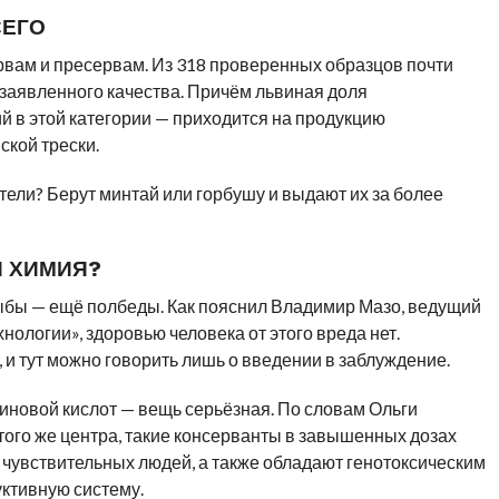
СЕГО
рвам и пресервам. Из 318 проверенных образцов почти
 заявленного качества. Причём львиная доля
й в этой категории — приходится на продукцию
ской трески.
ели? Берут минтай или горбушу и выдают их за более
И ХИМИЯ?
рыбы — ещё полбеды. Как пояснил Владимир Мазо, ведущий
ологии», здоровью человека от этого вреда нет.
 и тут можно говорить лишь о введении в заблуждение.
иновой кислот — вещь серьёзная. По словам Ольги
ого же центра, такие консерванты в завышенных дозах
 чувствительных людей, а также обладают генотоксическим
уктивную систему.