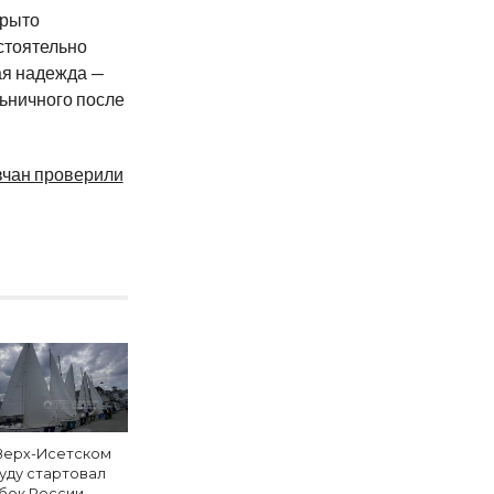
крыто
стоятельно
ая надежда —
льничного после
вчан проверили
Верх-Исетском
уду стартовал
бок России