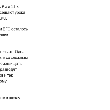
9-х и 11-х
осещают уроки
.RU.
 и ЕГЭ осталось
товки
тельств. Одна
ном со сложным
ию защищать
 разводят
в и так
тому
дти в школу