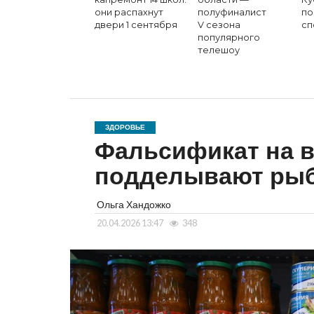
они распахнут
полуфиналист
по
двери 1 сентября
V сезона
сп
популярного
телешоу
ЗДОРОВЬЕ
Фальсификат на в
подделывают рыбу
Ольга Хандожко
20.04.2026 13:47
348