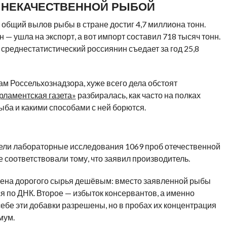
С НЕКАЧЕСТВЕННОЙ РЫБОЙ
 общий вылов рыбы в стране достиг 4,7 миллиона тонн.
 — ушла на экспорт, а вот импорт составил 718 тысяч тонн.
 среднестатистический россиянин съедает за год 25,8
ам Россельхознадзора, хуже всего дела обстоят
рламентская газета»
разбиралась, как часто на полках
ба и какими способами с ней борются.
ели лабораторные исследования 1069 проб отечественной
не соответствовали тому, что заявил производитель.
ена дорогого сырья дешёвым: вместо заявленной рыбы
я по ДНК. Второе — избыток консервантов, а именно
себе эти добавки разрешены, но в пробах их концентрация
мум.