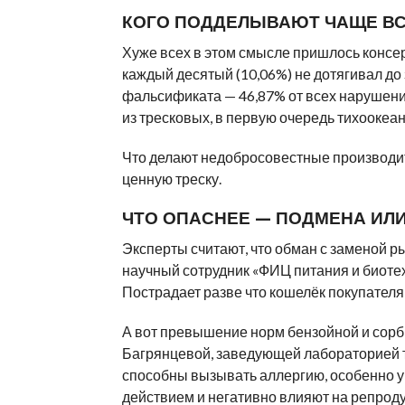
КОГО ПОДДЕЛЫВАЮТ ЧАЩЕ В
Хуже всех в этом смысле пришлось консе
каждый десятый (10,06%) не дотягивал до
фальсификата — 46,87% от всех нарушени
из тресковых, в первую очередь тихоокеан
Что делают недобросовестные производит
ценную треску.
ЧТО ОПАСНЕЕ — ПОДМЕНА ИЛ
Эксперты считают, что обман с заменой 
научный сотрудник «ФИЦ питания и биотехн
Пострадает разве что кошелёк покупателя,
А вот превышение норм бензойной и сорб
Багрянцевой, заведующей лабораторией т
способны вызывать аллергию, особенно у
действием и негативно влияют на репрод