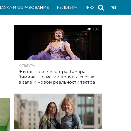
НАУКА И ОБРАЗОВАНИЕ
КУЛЬТУРА
ЖКХ
СПОРТ
АВ
1.8K
КУЛЬТУРА
Жизнь после мастера. Тамара
Зимина — о магии Коляды, слёзах
в зале и новой реальности театра
1.5K