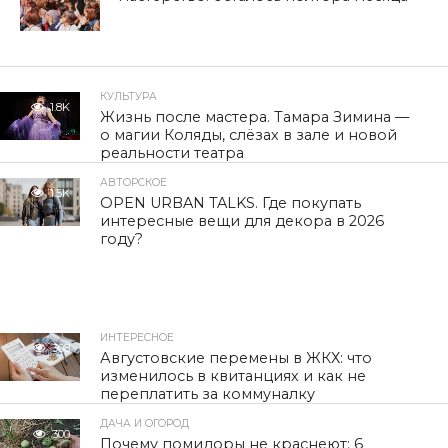
КУЛЬТУРА
1.8K
Жизнь после мастера. Тамара Зимина —
о магии Коляды, слёзах в зале и новой
реальности театра
АВТОРСКОЕ
1.5K
OPEN URBAN TALKS. Где покупать
интересные вещи для декора в 2026
году?
ИНТЕРЕСНОЕ
308
Августовские перемены в ЖКХ: что
изменилось в квитанциях и как не
переплатить за коммуналку
ДАЧА И ОГОРОД
300
Почему помидоры не краснеют: 6