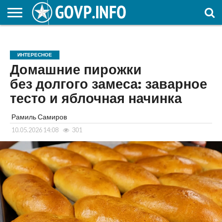
НОВОСТИ
ОБЩЕСТВО
ЭКОНОМИКА
ПОЛИТИКА
ПРОИСШЕСТВИЯ
НАУКА И
КУЛЬТУРА
ЖКХ
СПОРТ
АВТОРСКОЕ
ИНТЕРЕСНОЕ
ОБРАЗОВАНИЕ
ИНТЕРЕСНОЕ
Домашние пирожки
без долгого замеса: заварное
тесто и яблочная начинка
Рамиль Самиров
10.05.2026 14:08
301