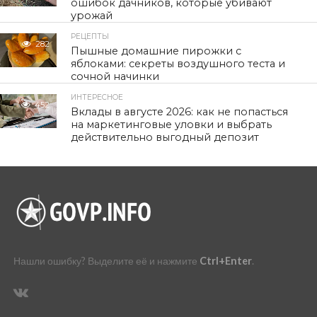
ошибок дачников, которые убивают
урожай
РЕЦЕПТЫ
282
Пышные домашние пирожки с
яблоками: секреты воздушного теста и
сочной начинки
ИНТЕРЕСНОЕ
452
Вклады в августе 2026: как не попасться
на маркетинговые уловки и выбрать
действительно выгодный депозит
Нашли ошибку? Выделите её и нажмите
Ctrl+Enter
.