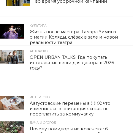
во время уборочной кампании
КУЛЬТУРА
1.8K
Жизнь после мастера. Тамара Зимина —
о магии Коляды, слёзах в зале и новой
реальности театра
АВТОРСКОЕ
1.5K
OPEN URBAN TALKS. Где покупать
интересные вещи для декора в 2026
году?
ИНТЕРЕСНОЕ
308
Августовские перемены в ЖКХ: что
изменилось в квитанциях и как не
переплатить за коммуналку
ДАЧА И ОГОРОД
300
Почему помидоры не краснеют: 6