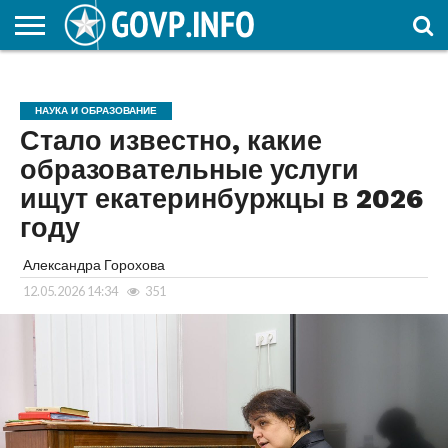
НОВОСТИ
ОБЩЕСТВО
ЭКОНОМИКА
ПОЛИТИКА
ПРОИСШЕСТВИЯ
НАУКА И
КУЛЬТУРА
ЖКХ
СПОРТ
АВТОРСКОЕ
ИНТЕРЕСНОЕ
ОБРАЗОВАНИЕ
НАУКА И ОБРАЗОВАНИЕ
Стало известно, какие
образовательные услуги
ищут екатеринбуржцы в 2026
году
Александра Горохова
12.05.2026 14:34
351