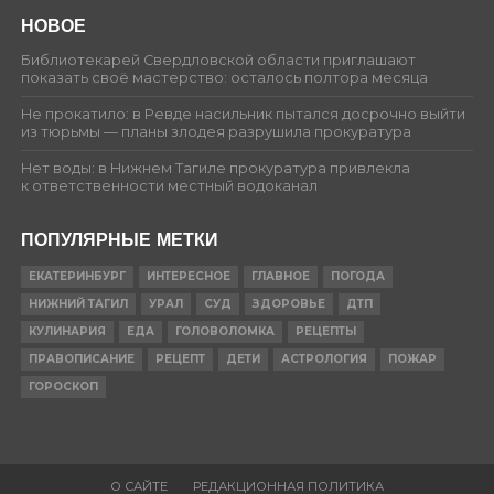
НОВОЕ
Библиотекарей Свердловской области приглашают
показать своё мастерство: осталось полтора месяца
Не прокатило: в Ревде насильник пытался досрочно выйти
из тюрьмы — планы злодея разрушила прокуратура
Нет воды: в Нижнем Тагиле прокуратура привлекла
к ответственности местный водоканал
ПОПУЛЯРНЫЕ МЕТКИ
ЕКАТЕРИНБУРГ
ИНТЕРЕСНОЕ
ГЛАВНОЕ
ПОГОДА
НИЖНИЙ ТАГИЛ
УРАЛ
СУД
ЗДОРОВЬЕ
ДТП
КУЛИНАРИЯ
ЕДА
ГОЛОВОЛОМКА
РЕЦЕПТЫ
ПРАВОПИСАНИЕ
РЕЦЕПТ
ДЕТИ
АСТРОЛОГИЯ
ПОЖАР
ГОРОСКОП
О САЙТЕ
РЕДАКЦИОННАЯ ПОЛИТИКА