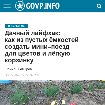
НОВОСТИ
ОБЩЕСТВО
ЭКОНОМИКА
ПОЛИТИКА
ПРОИСШЕСТВИЯ
НАУКА И
КУЛЬТУРА
ЖКХ
СПОРТ
АВТОРСКОЕ
ИНТЕРЕСНОЕ
ОБРАЗОВАНИЕ
ИНТЕРЕСНОЕ
Дачный лайфхак:
как из пустых ёмкостей
создать мини-поезд
для цветов и лёгкую
корзинку
Рамиль Самиров
14.05.2026 05:35
258