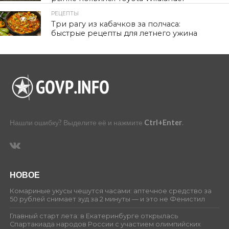
РЕЦЕПТЫ
89
Три рагу из кабачков за полчаса:
быстрые рецепты для летнего ужина
Нашли ошибку? Выделите её и нажмите
Ctrl+Enter
.
НОВОЕ
Комариные укусы чешутся часами: аптечное средство за
50 рублей снимает зуд за 2 минуты — и это не Фенистил
Главный старт лета: в Екатеринбурге открылась
Спартакиада народов России с участием олимпийских