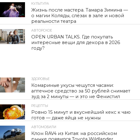
КУЛЬТУРА
1.8K
Жизнь после мастера. Тамара Зимина —
о магии Коляды, слёзах в зале и новой
реальности театра
АВТОРСКОЕ
1.5K
OPEN URBAN TALKS. Где покупать
интересные вещи для декора в 2026
году?
ЗДОРОВЬЕ
50
Комариные укусы чешутся часами:
аптечное средство за 50 рублей снимает
зуд за 2 минуты — и это не Фенистил
РЕЦЕПТЫ
60
Ровно 15 минут и вкуснейший кекс к чаю
готов — даже яйца не нужны
АВТОМОБИЛИ
112
Клон RAV4 из Китая: на российском
рынке появился Toyota Wildlander