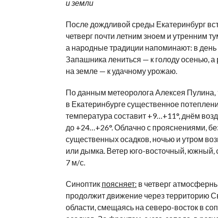
и
земли
После дождливой среды Екатеринбург вс
четверг
почти летним зноем и
утренним ту
а
народные традиции напоминают: в
день
Запашника лениться
—
к
голоду осенью, а
на
земле
—
к
удачному урожаю.
По
данным метеоролога Алексея Пулина, 
в
Екатеринбурге существенное потеплени
температура составит +9
…
+11
°
, днём воз
до
+24
…
+26
°
. Облачно с
прояснениями, бе
существенных осадков, ночью и
утром во
или дымка. Ветер
юго-восточный
, южный,
7
м/с
.
Синоптик
поясняет:
в
четверг атмосферн
продолжит движение через территорию С
области, смещаясь на
северо-восток
в
со