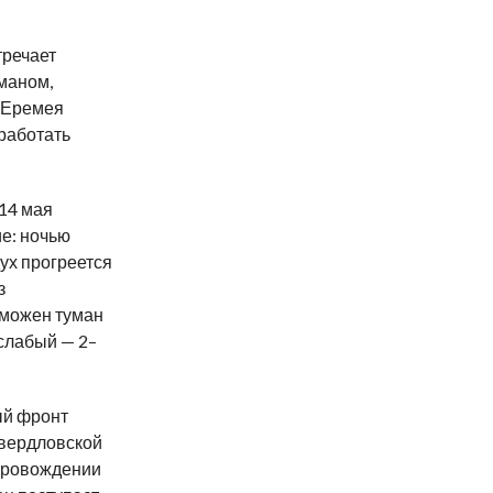
тречает
маном,
 Еремея
работать
14
мая
е: ночью
дух прогреется
з
зможен туман
 слабый
—
2
–
ый фронт
вердловской
провождении