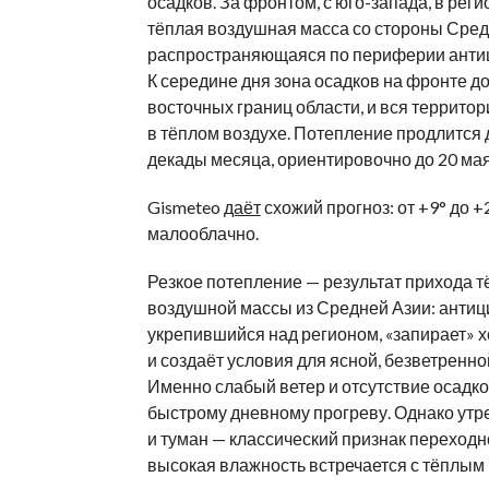
осадков. За
фронтом, с
юго-запада
, в
реги
тёплая воздушная масса со
стороны Сред
распространяющаяся по
периферии анти
К
середине дня зона осадков на
фронте до
восточных границ области, и
вся территор
в
тёплом воздухе. Потепление продлится 
декады месяца, ориентировочно до
20
мая
Gismeteo
даёт
схожий прогноз: от
+9
°
до
+
малооблачно.
Резкое потепление
—
результат прихода т
воздушной массы из
Средней Азии: антиц
укрепившийся над регионом,
«
запирает
»
х
и
создаёт условия для ясной, безветренно
Именно слабый ветер и
отсутствие осадк
быстрому дневному прогреву. Однако утр
и
туман
—
классический признак переходно
высокая влажность встречается с
тёплым 