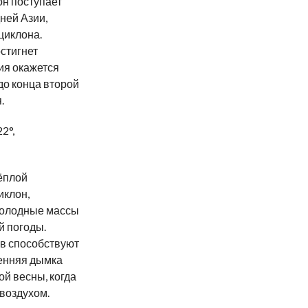
он поступает
ней Азии,
циклона.
стигнет
ия окажется
до
конца второй
.
22
°
,
ёплой
иклон,
олодные массы
й погоды.
ов способствуют
енняя дымка
й весны, когда
воздухом.