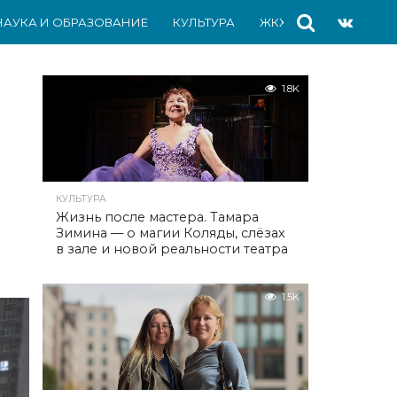
НАУКА И ОБРАЗОВАНИЕ
КУЛЬТУРА
ЖКХ
СПОРТ
АВ
1.8K
КУЛЬТУРА
Жизнь после мастера. Тамара
Зимина — о магии Коляды, слёзах
в зале и новой реальности театра
1.5K