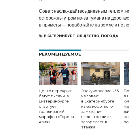
Совет: наслаждайтесь дневным теплом, н
осторожны утром
из-за
тумана на
дорогах;
в
приметы
—
поработайте на
земле и
не
ле
ЕКАТЕРИНБУРГ
,
ОБЩЕСТВО
,
ПОГОДА
РЕКОМЕНДУЕМОЕ
Центр перекрыт,
Эвакуировались 35
По
бегут тысячи: в
человек:
в 
Екатеринбурге
в Екатеринбурге
ху
стартует
из-за короткого
ме
грандиозный
замыкания
жи
марафон «Европа-
в электрощите
по
Азия»
загорелась 10-
по
этажка