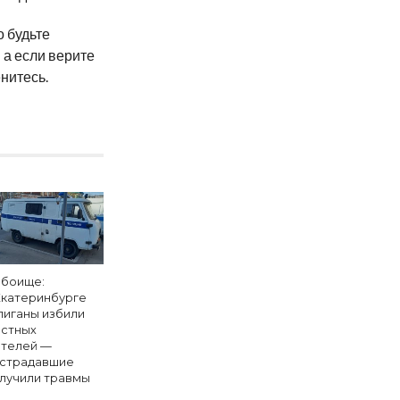
о
будьте
 а
если верите
нитесь.
боище:
Екатеринбурге
лиганы избили
стных
телей —
страдавшие
лучили травмы