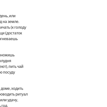
ень, или
д на
земле.
ичать (к
голоду
ещи (достаток
азгневаешь
множишь
олудня
ют), пить чай
ю посуду
доме, ходить
роводить ритуал
или удачу,
 год.