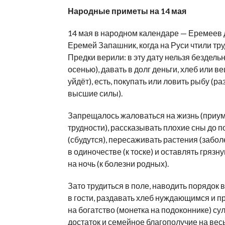
Народные приметы на
14
мая
14
мая в
народном календаре
—
Еремеев д
Еремей Запашник, когда на
Руси чтили тру
Предки верили: в
эту дату нельзя бездельн
осенью), давать в
долг деньги, хлеб или в
уйдёт), есть, покупать или ловить рыбу (р
высшие силы).
Запрещалось жаловаться на
жизнь (приу
трудности), рассказывать плохие сны до
п
(сбудутся), пересаживать растения (заболе
в
одиночестве (к
тоске) и
оставлять грязну
на
ночь (к
болезни родных).
Зато трудиться в
поле, наводить порядок в
в
гости, раздавать хлеб нуждающимся и
п
на
богатство (монетка на
подоконнике) сул
достаток и
семейное благополучие на
весь