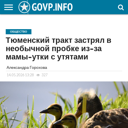
НОВОСТИ
ОБЩЕСТВО
ЭКОНОМИКА
ПОЛИТИКА
ПРОИСШЕСТВИЯ
НАУКА И
КУЛЬТУРА
ЖКХ
СПОРТ
АВТОРСКОЕ
ИНТЕРЕСНОЕ
ОБРАЗОВАНИЕ
ОБЩЕСТВО
Тюменский тракт застрял в
необычной пробке из-за
мамы-утки с утятами
Александра Горохова
14.05.2026 13:28
327