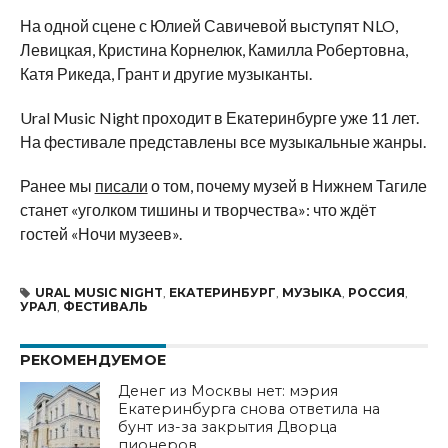
На
одной сцене с
Юлией Савичевой выступят NLO,
Левицкая, Кристина Корнелюк, Камилла Робертовна,
Катя Рикеда, Грант и
другие музыканты.
Ural Music Night проходит в
Екатеринбурге уже 11 лет.
На
фестивале представлены все музыкальные жанры.
Ранее мы
писали
о том, почему музей в
Нижнем Тагиле
станет
«
уголком тишины и
творчества
»
: что ждёт
гостей
«
Ночи музеев
»
.
URAL MUSIC NIGHT
,
ЕКАТЕРИНБУРГ
,
МУЗЫКА
,
РОССИЯ
,
УРАЛ
,
ФЕСТИВАЛЬ
РЕКОМЕНДУЕМОЕ
Денег из Москвы нет: мэрия
Екатеринбурга снова ответила на
бунт из-за закрытия Дворца
пионеров