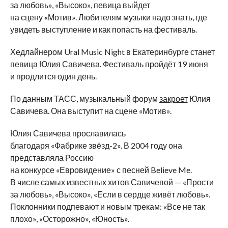
за
любовь
»
,
«
Высоко
»
, певица выйдет
на
сцену
«
Мотив
»
. Любителям музыки надо знать, где
увидеть выступление и
как попасть на
фестиваль.
Хедлайнером Ural Music Night в
Екатеринбурге станет
певица Юлия Савичева. Фестиваль пройдёт 19 июня
и
продлится один день.
По
данным ТАСС, музыкальный форум
закроет
Юлия
Савичева. Она выступит на
сцене
«
Мотив
»
.
Юлия Савичева прославилась
благодаря
«
Фабрике
звёзд-2
»
. В
2004 году она
представляла Россию
на
конкурсе
«
Евровидение
»
с
песней Believe Me.
В
числе самых известных хитов Савичевой
—
«
Прости
за
любовь
»
,
«
Высоко
»
,
«
Если в
сердце живёт любовь
»
.
Поклонники подпевают и
новым трекам:
«
Все не
так
плохо
»
,
«
Осторожно
»
,
«
Юность
»
.