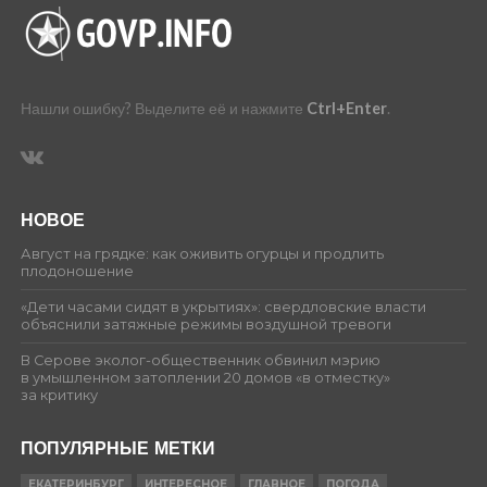
Нашли ошибку? Выделите её и нажмите
Ctrl+Enter
.
НОВОЕ
Август на грядке: как оживить огурцы и продлить
плодоношение
«Дети часами сидят в укрытиях»: свердловские власти
объяснили затяжные режимы воздушной тревоги
В Серове эколог-общественник обвинил мэрию
в умышленном затоплении 20 домов «в отместку»
за критику
ПОПУЛЯРНЫЕ МЕТКИ
ЕКАТЕРИНБУРГ
ИНТЕРЕСНОЕ
ГЛАВНОЕ
ПОГОДА