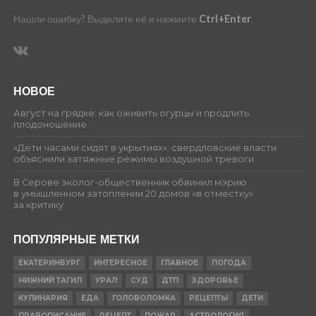
Нашли ошибку? Выделите её и нажмите
Ctrl+Enter
.
НОВОЕ
Август на грядке: как оживить огурцы и продлить
плодоношение
«Дети часами сидят в укрытиях»: свердловские власти
объяснили затяжные режимы воздушной тревоги
В Серове эколог-общественник обвинил мэрию
в умышленном затоплении 20 домов «в отместку»
за критику
ПОПУЛЯРНЫЕ МЕТКИ
ЕКАТЕРИНБУРГ
ИНТЕРЕСНОЕ
ГЛАВНОЕ
ПОГОДА
НИЖНИЙ ТАГИЛ
УРАЛ
СУД
ДТП
ЗДОРОВЬЕ
КУЛИНАРИЯ
ЕДА
ГОЛОВОЛОМКА
РЕЦЕПТЫ
ДЕТИ
ПРАВОПИСАНИЕ
РЕЦЕПТ
ПОЖАР
АСТРОЛОГИЯ