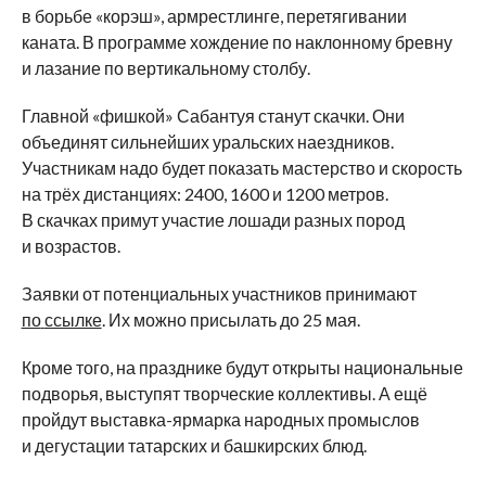
в
борьбе
«
корэш
»
, армрестлинге, перетягивании
каната. В
программе хождение по
наклонному бревну
и
лазание по
вертикальному столбу.
Главной
«
фишкой
»
Сабантуя станут скачки. Они
объединят сильнейших уральских наездников.
Участникам надо будет показать мастерство и
скорость
на
трёх дистанциях: 2400, 1600 и
1200
метров.
В
скачках примут участие лошади разных пород
и
возрастов.
Заявки от
потенциальных участников принимают
по
ссылке
. Их
можно присылать до
25
мая.
Кроме того, на
празднике будут открыты национальные
подворья, выступят творческие коллективы. А
ещё
пройдут
выставка-ярмарка
народных промыслов
и
дегустации татарских и
башкирских блюд.