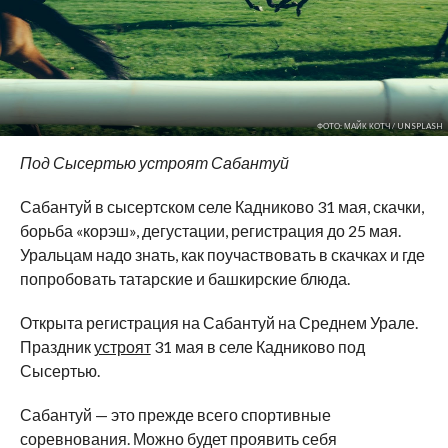
ФОТО: МАЙК КОТЧ / UNSPLASH
Под Сысертью устроят Сабантуй
Сабантуй в
сысертском селе Кадниково 31
мая, скачки,
борьба
«
корэш
»
, дегустации, регистрация до
25
мая.
Уральцам надо знать, как поучаствовать в
скачках и
где
попробовать татарские и
башкирские блюда.
Открыта регистрация на
Сабантуй на
Среднем Урале.
Праздник
устроят
31
мая в
селе Кадниково под
Сысертью.
Сабантуй
—
это прежде всего спортивные
соревнования. Можно будет проявить себя