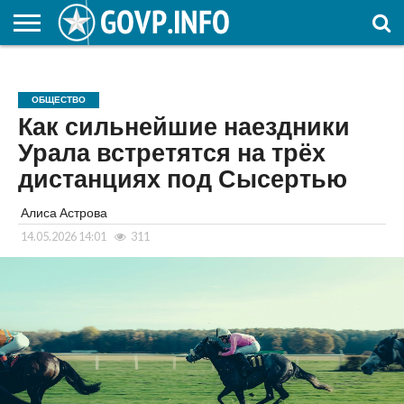
НОВОСТИ
ОБЩЕСТВО
ЭКОНОМИКА
ПОЛИТИКА
ПРОИСШЕСТВИЯ
НАУКА И
КУЛЬТУРА
ЖКХ
СПОРТ
АВТОРСКОЕ
ИНТЕРЕСНОЕ
ОБРАЗОВАНИЕ
ОБЩЕСТВО
Как сильнейшие наездники
Урала встретятся на трёх
дистанциях под Сысертью
Алиса Астрова
14.05.2026 14:01
311