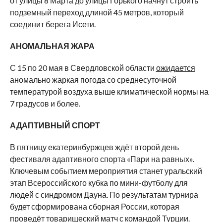
от улицы 8 Марта до улицы Горького начнут строить
подземный переход длиной 45 метров, который
соединит берега Исети.
АНОМАЛЬНАЯ ЖАРА
С 15 по 20 мая в Свердловской области
ожидается
аномально жаркая погода со среднесуточной
температурой воздуха выше климатической нормы на
7 градусов и более.
АДАПТИВНЫЙ СПОРТ
В пятницу екатеринбуржцев ждёт второй день
фестиваля адаптивного спорта «Пари на равных».
Ключевым событием мероприятия станет уральский
этап Всероссийского кубка по мини-футболу для
людей с синдромом Дауна. По результатам турнира
будет сформирована сборная России, которая
проведёт товарищеский матч с командой Турции.