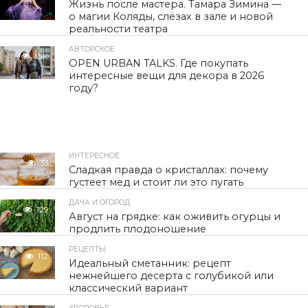
Жизнь после мастера. Тамара Зимина —
о магии Коляды, слёзах в зале и новой
реальности театра
АВТОРСКОЕ
1.5K
OPEN URBAN TALKS. Где покупать
интересные вещи для декора в 2026
году?
ИНТЕРЕСНОЕ
33
Сладкая правда о кристаллах: почему
густеет мед и стоит ли это пугать
ДАЧА И ОГОРОД
129
Август на грядке: как оживить огурцы и
продлить плодоношение
РЕЦЕПТЫ
112
Идеальный сметанник: рецепт
нежнейшего десерта с голубикой или
классический вариант