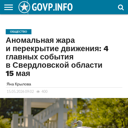
НОВОСТИ
ОБЩЕСТВО
ЭКОНОМИКА
ПОЛИТИКА
ПРОИСШЕСТВИЯ
НАУКА И
КУЛЬТУРА
ЖКХ
СПОРТ
АВТОРСКОЕ
ИНТЕРЕСНОЕ
ОБРАЗОВАНИЕ
ОБЩЕСТВО
Аномальная жара
и перекрытие движения: 4
главных события
в Свердловской области
15 мая
Яна Крылова
15.05.2026 09:02
400