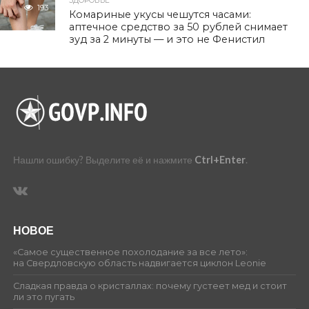
ЗДОРОВЬЕ
193
Комариные укусы чешутся часами:
аптечное средство за 50 рублей снимает
зуд за 2 минуты — и это не Фенистил
Нашли ошибку? Выделите её и нажмите
Ctrl+Enter
.
НОВОЕ
«Самое существенное похолодание за все лето»:
на Свердловскую область надвигается циклон Leonie
Сладкая правда о кристаллах: почему густеет мед и стоит
ли это пугать