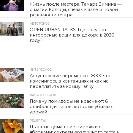
1.8K
Жизнь после мастера. Тамара Зимина —
о магии Коляды, слёзах в зале и новой
реальности театра
АВТОРСКОЕ
1.5K
OPEN URBAN TALKS. Где покупать
интересные вещи для декора в 2026
году?
ИНТЕРЕСНОЕ
351
Августовские перемены в ЖКХ: что
изменилось в квитанциях и как не
переплатить за коммуналку
ДАЧА И ОГОРОД
344
Почему помидоры не краснеют: 6
ошибок дачников, которые убивают
урожай
РЕЦЕПТЫ
325
Пышные домашние пирожки с
яблоками: секреты воздушного теста и