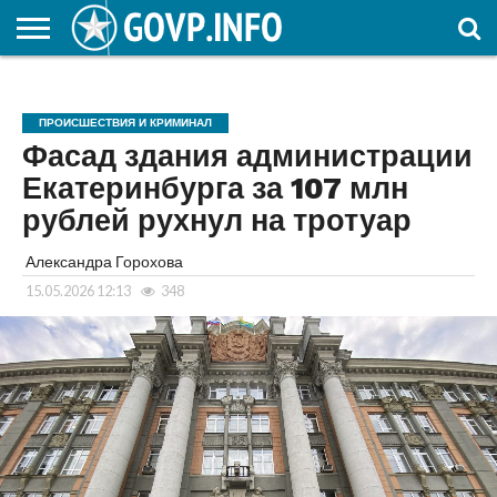
НОВОСТИ
ОБЩЕСТВО
ЭКОНОМИКА
ПОЛИТИКА
ПРОИСШЕСТВИЯ
НАУКА И
КУЛЬТУРА
ЖКХ
СПОРТ
АВТОРСКОЕ
ИНТЕРЕСНОЕ
ОБРАЗОВАНИЕ
ПРОИСШЕСТВИЯ И КРИМИНАЛ
Фасад здания администрации
Екатеринбурга за 107 млн
рублей рухнул на тротуар
Александра Горохова
15.05.2026 12:13
348