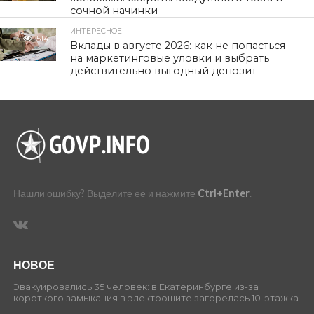
сочной начинки
ИНТЕРЕСНОЕ
514
Вклады в августе 2026: как не попасться
на маркетинговые уловки и выбрать
действительно выгодный депозит
Нашли ошибку? Выделите её и нажмите
Ctrl+Enter
.
НОВОЕ
Эвакуировались 35 человек: в Екатеринбурге из-за
короткого замыкания в электрощите загорелась 10-этажка